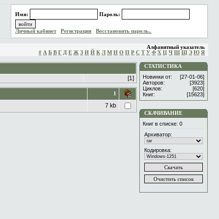
Имя:
Пароль:
Личный кабинет
Регистрация
Восстановить пароль..
Алфавитный указатель
#
А
Б
В
Г
Д
Е
Ж
З
И
Й
К
Л
М
Н
О
П
Р
С
Т
У
Ф
Х
Ц
Ч
Ш
Щ
Э
Ю
Я
СТАТИСТИКА
Новинки от:
[27-01-06]
[1]
Авторов:
[3923]
Циклов:
[620]
1
Книг:
[15623]
7 kb
СКАЧИВАНИЕ
Книг в списке:
0
Архиватор:
Кодировка: