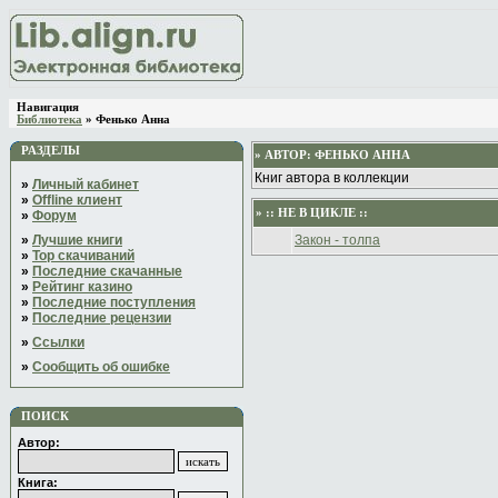
Навигация
Библиотека
» Фенько Анна
РАЗДЕЛЫ
» АВТОР:
ФЕНЬКО АННА
Книг автора в коллекции
»
Личный кабинет
»
Offline клиент
» :: НЕ В ЦИКЛЕ ::
»
Форум
»
Лучшие книги
Закон - толпа
»
Top скачиваний
»
Последние скачанные
»
Рейтинг казино
»
Последние поступления
»
Последние рецензии
»
Ссылки
»
Сообщить об ошибке
ПОИСК
Автор:
Книга: