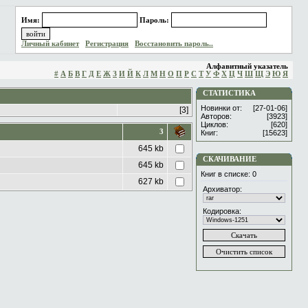
Имя:
Пароль:
Личный кабинет
Регистрация
Восстановить пароль..
Алфавитный указатель
#
А
Б
В
Г
Д
Е
Ж
З
И
Й
К
Л
М
Н
О
П
Р
С
Т
У
Ф
Х
Ц
Ч
Ш
Щ
Э
Ю
Я
СТАТИСТИКА
Новинки от:
[27-01-06]
[3]
Авторов:
[3923]
Циклов:
[620]
3
Книг:
[15623]
645 kb
СКАЧИВАНИЕ
645 kb
Книг в списке:
0
627 kb
Архиватор:
Кодировка: