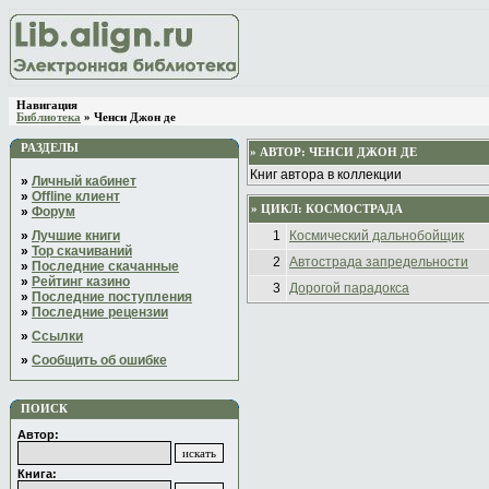
Навигация
Библиотека
» Ченси Джон де
РАЗДЕЛЫ
» АВТОР:
ЧЕНСИ ДЖОН ДЕ
Книг автора в коллекции
»
Личный кабинет
»
Offline клиент
» ЦИКЛ: КОСМОСТРАДА
»
Форум
»
Лучшие книги
1
Космический дальнобойщик
»
Top скачиваний
2
Автострада запредельности
»
Последние скачанные
»
Рейтинг казино
3
Дорогой парадокса
»
Последние поступления
»
Последние рецензии
»
Ссылки
»
Сообщить об ошибке
ПОИСК
Автор:
Книга: