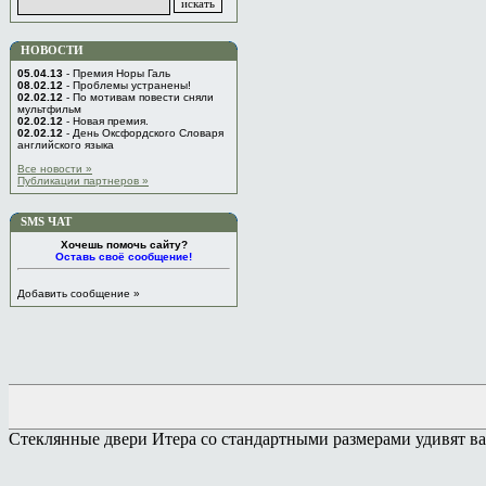
НОВОСТИ
05.04.13
- Премия Норы Галь
08.02.12
- Проблемы устранены!
02.02.12
- По мотивам повести сняли
мультфильм
02.02.12
- Новая премия.
02.02.12
- День Оксфордского Словаря
английского языка
Все новости »
Публикации партнеров »
SMS ЧАТ
Хочешь помочь сайту?
Оставь своё сообщение!
Добавить сообщение »
Стеклянные двери Итера со стандартными размерами удивят в