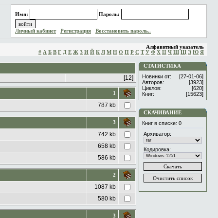
Имя:
Пароль:
Личный кабинет
Регистрация
Восстановить пароль..
Алфавитный указатель
#
А
Б
В
Г
Д
Е
Ж
З
И
Й
К
Л
М
Н
О
П
Р
С
Т
У
Ф
Х
Ц
Ч
Ш
Щ
Э
Ю
Я
СТАТИСТИКА
Новинки от:
[27-01-06]
[12]
Авторов:
[3923]
Циклов:
[620]
1
Книг:
[15623]
787 kb
СКАЧИВАНИЕ
3
Книг в списке:
0
742 kb
Архиватор:
658 kb
Кодировка:
586 kb
2
1087 kb
580 kb
3