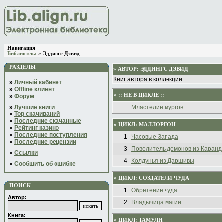
Навигация
Библиотека
» Эддингс Дэвид
РАЗДЕЛЫ
» АВТОР:
ЭДДИНГС ДЭВИД
Книг автора в коллекции
»
Личный кабинет
»
Offline клиент
» :: НЕ В ЦИКЛЕ ::
»
Форум
»
Лучшие книги
Мластелин мургов
»
Top скачиваний
»
Последние скачанные
» ЦИКЛ: МАЛЛОРЕОН
»
Рейтинг казино
»
Последние поступления
1
Часовые Запада
»
Последние рецензии
3
Повелитель демонов из Каран
»
Ссылки
4
Колдунья из Даршивы
»
Сообщить об ошибке
» ЦИКЛ: СОЗДАТЕЛИ ЧУДА
ПОИСК
1
Обретение чуда
Автор:
2
Владычица магии
Книга:
» ЦИКЛ: ТАМУЛИ