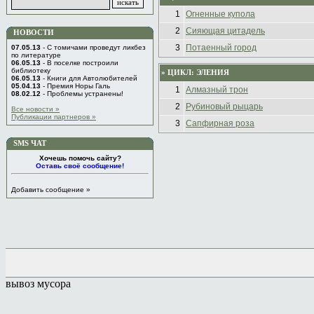
1
Огненные купола
2
Сияющая цитадель
НОВОСТИ
3
Потаенный город
07.05.13
- C томичами проведут ликбез
по литературе
06.05.13
- В поселке построили
библиотеку
» ЦИКЛ: ЭЛЕНИЯ
06.05.13
- Книги для Автолюбителей
05.04.13
- Премия Норы Галь
1
Алмазный трон
08.02.12
- Проблемы устранены!
2
Рубиновый рыцарь
Все новости »
Публикации партнеров »
3
Сапфирная роза
SMS ЧАТ
Хочешь помочь сайту?
Оставь своё сообщение!
Добавить сообщение »
вывоз мусора