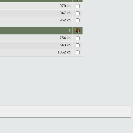
970 kb
947 kb
952 kb
3
754 kb
643 kb
1062 kb