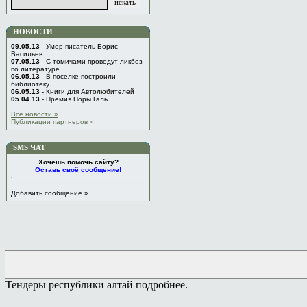
НОВОСТИ
09.05.13
- Умер писатель Борис
Васильев
07.05.13
- C томичами проведут ликбез
по литературе
06.05.13
- В поселке построили
библиотеку
06.05.13
- Книги для Автолюбителей
05.04.13
- Премия Норы Галь
Все новости »
Публикации партнеров »
SMS ЧАТ
Хочешь помочь сайту?
Оставь своё сообщение!
Добавить сообщение »
Тендеры республики алтай подробнее.