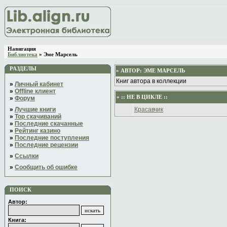
Навигация
Библиотека
» Эме Марсель
РАЗДЕЛЫ
» АВТОР:
ЭМЕ МАРСЕЛЬ
Книг автора в коллекции
»
Личный кабинет
»
Offline клиент
» :: НЕ В ЦИКЛЕ ::
»
Форум
»
Лучшие книги
Красавчик
»
Top скачиваний
»
Последние скачанные
»
Рейтинг казино
»
Последние поступления
»
Последние рецензии
»
Ссылки
»
Сообщить об ошибке
ПОИСК
Автор:
Книга: