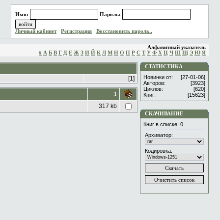
Имя:
Пароль:
Личный кабинет
Регистрация
Восстановить пароль..
Алфавитный указатель
#
А
Б
В
Г
Д
Е
Ж
З
И
Й
К
Л
М
Н
О
П
Р
С
Т
У
Ф
Х
Ц
Ч
Ш
Щ
Э
Ю
Я
СТАТИСТИКА
Новинки от:
[27-01-06]
[1]
Авторов:
[3923]
Циклов:
[620]
1
Книг:
[15623]
317 kb
СКАЧИВАНИЕ
Книг в списке:
0
Архиватор:
Кодировка: