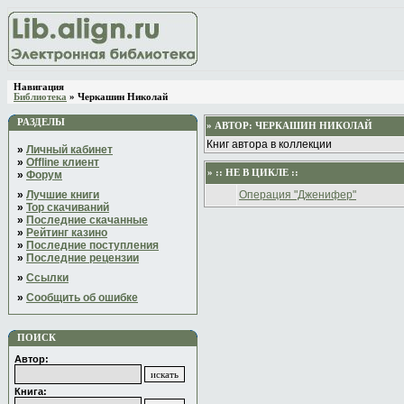
Навигация
Библиотека
» Черкашин Николай
РАЗДЕЛЫ
» АВТОР:
ЧЕРКАШИН НИКОЛАЙ
Книг автора в коллекции
»
Личный кабинет
»
Offline клиент
» :: НЕ В ЦИКЛЕ ::
»
Форум
»
Лучшие книги
Операция "Дженифер"
»
Top скачиваний
»
Последние скачанные
»
Рейтинг казино
»
Последние поступления
»
Последние рецензии
»
Ссылки
»
Сообщить об ошибке
ПОИСК
Автор:
Книга: