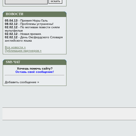
НОВОСТИ
05.04.13
- Премия Норы Галь
08.02.12
- Проблемы устранены!
02.02.12
- По мотивам повести сняли
мультфильм
02.02.12
- Новая премия.
02.02.12
- День Оксфордского Словаря
английского языка
Все новости »
Публикации партнеров »
SMS ЧАТ
Хочешь помочь сайту?
Оставь своё сообщение!
Добавить сообщение »