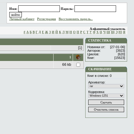
Имя:
Пароль:
Личный кабинет
Регистрация
Восстановить пароль..
Алфавитный указатель
#
А
Б
В
Г
Д
Е
Ж
З
И
Й
К
Л
М
Н
О
П
Р
С
Т
У
Ф
Х
Ц
Ч
Ш
Щ
Э
Ю
Я
СТАТИСТИКА
Новинки от:
[27-01-06]
[1]
Авторов:
[3923]
Циклов:
[620]
1
Книг:
[15623]
66 kb
СКАЧИВАНИЕ
Книг в списке:
0
Архиватор:
Кодировка: