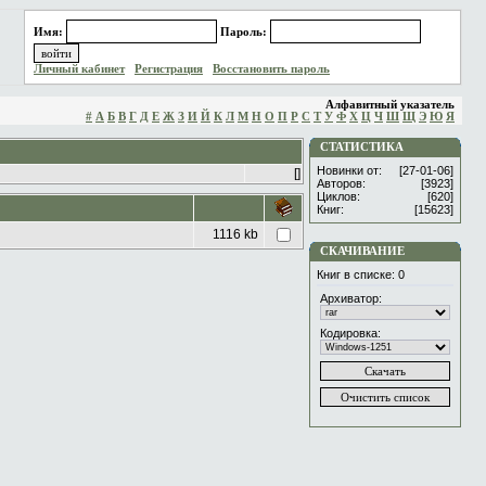
Имя:
Пароль:
Личный кабинет
Регистрация
Восстановить пароль
Алфавитный указатель
#
А
Б
В
Г
Д
Е
Ж
З
И
Й
К
Л
М
Н
О
П
Р
С
Т
У
Ф
Х
Ц
Ч
Ш
Щ
Э
Ю
Я
СТАТИСТИКА
Новинки от:
[27-01-06]
[]
Авторов:
[3923]
Циклов:
[620]
Книг:
[15623]
1116 kb
СКАЧИВАНИЕ
Книг в списке:
0
Архиватор:
Кодировка: