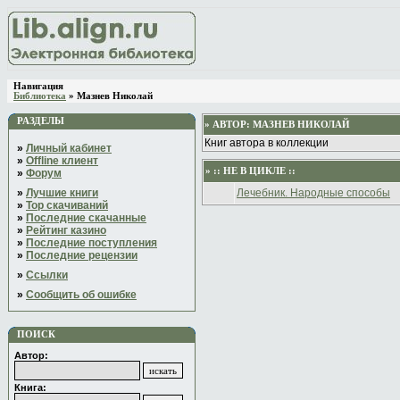
Навигация
Библиотека
» Мазнев Николай
РАЗДЕЛЫ
» АВТОР:
МАЗНЕВ НИКОЛАЙ
Книг автора в коллекции
»
Личный кабинет
»
Offline клиент
» :: НЕ В ЦИКЛЕ ::
»
Форум
»
Лучшие книги
Лечебник. Народные способы
»
Top скачиваний
»
Последние скачанные
»
Рейтинг казино
»
Последние поступления
»
Последние рецензии
»
Ссылки
»
Сообщить об ошибке
ПОИСК
Автор:
Книга: