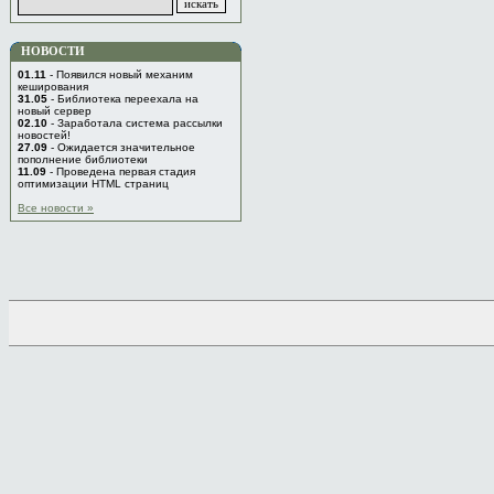
НОВОСТИ
01.11
- Появился новый механим
кеширования
31.05
- Библиотека переехала на
новый сервер
02.10
- Заработала система рассылки
новостей!
27.09
- Ожидается значительное
пополнение библиотеки
11.09
- Проведена первая стадия
оптимизации HTML страниц
Все новости »