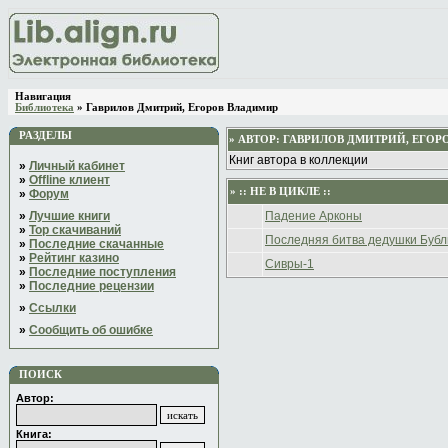
Навигация
Библиотека
» Гаврилов Дмитрий, Егоров Владимир
РАЗДЕЛЫ
» АВТОР:
ГАВРИЛОВ ДМИТРИЙ, ЕГОР
Книг автора в коллекции
»
Личный кабинет
»
Offline клиент
» :: НЕ В ЦИКЛЕ ::
»
Форум
»
Лучшие книги
Падение Арконы
»
Top скачиваний
Последняя битва дедушки Бубл
»
Последние скачанные
»
Рейтинг казино
Сивры-1
»
Последние поступления
»
Последние рецензии
»
Ссылки
»
Сообщить об ошибке
ПОИСК
Автор:
Книга: