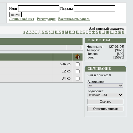
Имя:
Пароль:
Личный кабинет
Регистрация
Восстановить пароль
Алфавитный указатель
#
А
Б
В
Г
Д
Е
Ж
З
И
Й
К
Л
М
Н
О
П
Р
С
Т
У
Ф
Х
Ц
Ч
Ш
Щ
Э
Ю
Я
СТАТИСТИКА
Новинки от:
[27-01-06]
[]
Авторов:
[3923]
Циклов:
[620]
Книг:
[15623]
594 kb
СКАЧИВАНИЕ
12 kb
Книг в списке:
0
34 kb
Архиватор:
Кодировка: