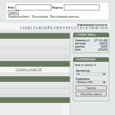
Имя:
Пароль:
Личный кабинет
Регистрация
Восстановить пароль..
Алфавитный указатель
#
А
Б
В
Г
Д
Е
Ж
З
И
Й
К
Л
М
Н
О
П
Р
С
Т
У
Ф
Х
Ц
Ч
Ш
Щ
Э
Ю
Я
СТАТИСТИКА
Новинки от:
[27-01-06]
Авторов:
[3923]
Циклов:
[620]
Книг:
[15623]
СКАЧИВАНИЕ
Книг в списке:
0
Скачать архив ZIP
Архиватор:
Кодировка: