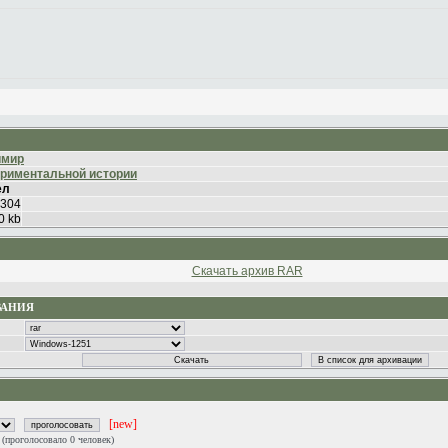
имир
ериментальной истории
ел
304
0 kb
Скачать архив RAR
ВАНИЯ
[new]
0
(проголосовало 0 человек)