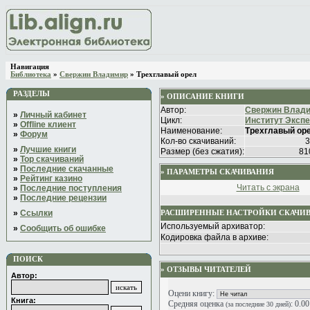
Навигация
Библиотека
»
Свержин Владимир
» Трехглавый орел
РАЗДЕЛЫ
» ОПИСАНИЕ КНИГИ
Автор:
Свержин Влад
»
Личный кабинет
Цикл:
Институт Эксп
»
Offline клиент
Наименование:
Трехглавый ор
»
Форум
Кол-во скачиваний:
3
»
Лучшие книги
Размер (без сжатия):
81
»
Top скачиваний
»
Последние скачанные
» ПАРАМЕТРЫ СКАЧИВАНИЯ
»
Рейтинг казино
Читать с экрана
»
Последние поступления
»
Последние рецензии
»
Ссылки
РАСШИРЕННЫЕ НАСТРОЙКИ СКАЧИ
Используемый архиватор:
»
Сообщить об ошибке
Кодировка файла в архиве:
ПОИСК
» ОТЗЫВЫ ЧИТАТЕЛЕЙ
Автор:
Оцени книгу:
Книга:
Средняя оценка
: 0.0
(за последние 30 дней)