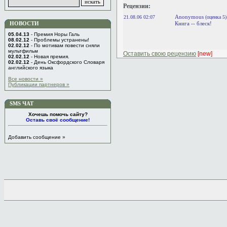
Рецензии:
Anonymous
21.08.06 02:07
(оценка 5)
Книга -- блеск!
НОВОСТИ
05.04.13
- Премия Норы Галь
08.02.12
- Проблемы устранены!
02.02.12
- По мотивам повести сняли
мультфильм
Оставить свою рецензию
[new]
02.02.12
- Новая премия.
02.02.12
- День Оксфордского Словаря
английского языка
Все новости »
Публикации партнеров »
SMS ЧАТ
Хочешь помочь сайту?
Оставь своё сообщение!
Добавить сообщение »