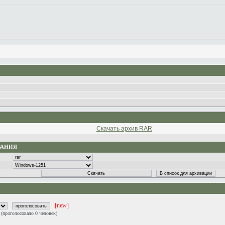
Скачать архив RAR
ВАНИЯ
[new]
0
(проголосовало 0 человек)