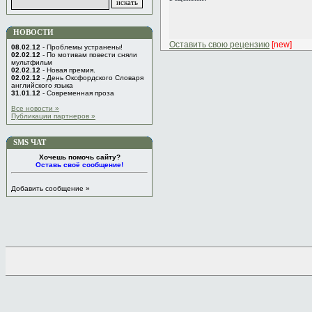
НОВОСТИ
Оставить свою рецензию
[new]
08.02.12
- Проблемы устранены!
02.02.12
- По мотивам повести сняли
мультфильм
02.02.12
- Новая премия.
02.02.12
- День Оксфордского Словаря
английского языка
31.01.12
- Современная проза
Все новости »
Публикации партнеров »
SMS ЧАТ
Хочешь помочь сайту?
Оставь своё сообщение!
Добавить сообщение »