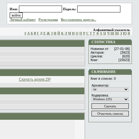
Имя:
Пароль:
Личный кабинет
Регистрация
Восстановить пароль..
Алфавитный указатель
#
А
Б
В
Г
Д
Е
Ж
З
И
Й
К
Л
М
Н
О
П
Р
С
Т
У
Ф
Х
Ц
Ч
Ш
Щ
Э
Ю
Я
СТАТИСТИКА
Новинки от:
[27-01-06]
Авторов:
[3923]
Циклов:
[620]
Книг:
[15623]
СКАЧИВАНИЕ
Книг в списке:
0
Скачать архив ZIP
Архиватор:
Кодировка: