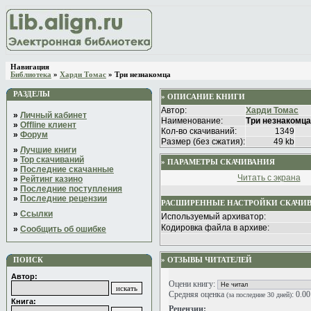
Навигация
Библиотека
»
Харди Томас
» Три незнакомца
РАЗДЕЛЫ
» ОПИСАНИЕ КНИГИ
Автор:
Харди Томас
»
Личный кабинет
Наименование:
Три незнакомца
»
Offline клиент
Кол-во скачиваний:
1349
»
Форум
Размер (без сжатия):
49 kb
»
Лучшие книги
»
Top скачиваний
» ПАРАМЕТРЫ СКАЧИВАНИЯ
»
Последние скачанные
Читать с экрана
»
Рейтинг казино
»
Последние поступления
»
Последние рецензии
РАСШИРЕННЫЕ НАСТРОЙКИ СКАЧИ
»
Ссылки
Используемый архиватор:
Кодировка файла в архиве:
»
Сообщить об ошибке
ПОИСК
» ОТЗЫВЫ ЧИТАТЕЛЕЙ
Автор:
Оцени книгу:
Средняя оценка
: 0.0
(за последние 30 дней)
Книга:
Рецензии: