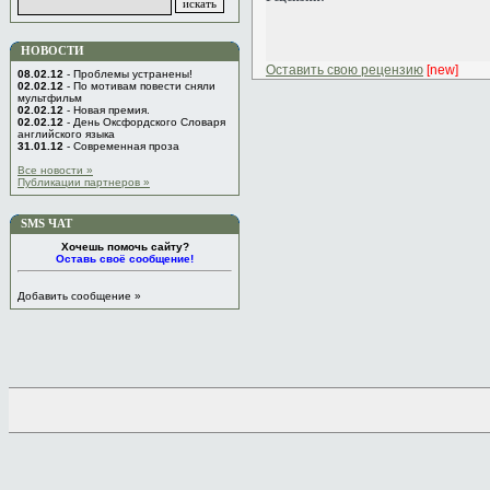
НОВОСТИ
Оставить свою рецензию
[new]
08.02.12
- Проблемы устранены!
02.02.12
- По мотивам повести сняли
мультфильм
02.02.12
- Новая премия.
02.02.12
- День Оксфордского Словаря
английского языка
31.01.12
- Современная проза
Все новости »
Публикации партнеров »
SMS ЧАТ
Хочешь помочь сайту?
Оставь своё сообщение!
Добавить сообщение »