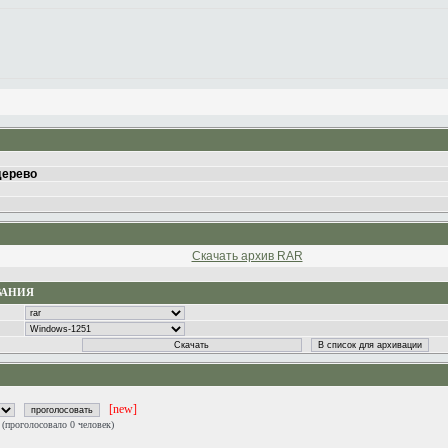
дерево
Скачать архив RAR
ВАНИЯ
[new]
0
(проголосовало 0 человек)