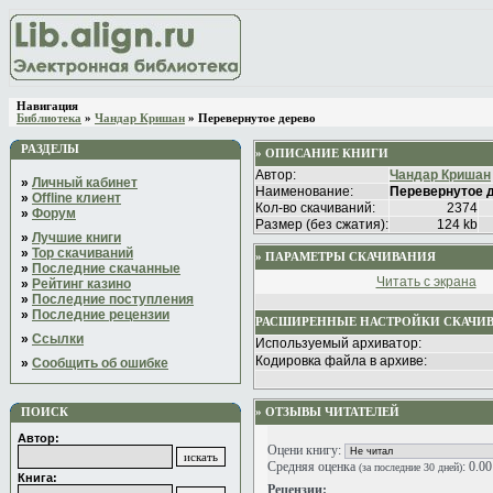
Навигация
Библиотека
»
Чандар Кришан
» Перевернутое дерево
РАЗДЕЛЫ
» ОПИСАНИЕ КНИГИ
Автор:
Чандар Кришан
»
Личный кабинет
Наименование:
Перевернутое 
»
Offline клиент
Кол-во скачиваний:
2374
»
Форум
Размер (без сжатия):
124 kb
»
Лучшие книги
»
Top скачиваний
» ПАРАМЕТРЫ СКАЧИВАНИЯ
»
Последние скачанные
Читать с экрана
»
Рейтинг казино
»
Последние поступления
»
Последние рецензии
РАСШИРЕННЫЕ НАСТРОЙКИ СКАЧИ
»
Ссылки
Используемый архиватор:
Кодировка файла в архиве:
»
Сообщить об ошибке
ПОИСК
» ОТЗЫВЫ ЧИТАТЕЛЕЙ
Автор:
Оцени книгу:
Средняя оценка
: 0.0
(за последние 30 дней)
Книга:
Рецензии: