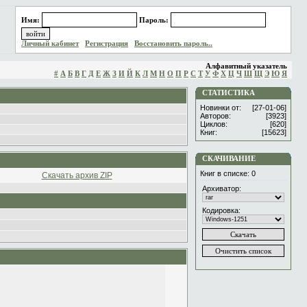
Имя:
Пароль:
Личный кабинет
Регистрация
Восстановить пароль..
Алфавитный указатель
#
А
Б
В
Г
Д
Е
Ж
З
И
Й
К
Л
М
Н
О
П
Р
С
Т
У
Ф
Х
Ц
Ч
Ш
Щ
Э
Ю
Я
СТАТИСТИКА
Новинки от:
[27-01-06]
Авторов:
[3923]
Циклов:
[620]
Книг:
[15623]
СКАЧИВАНИЕ
Книг в списке:
0
Скачать архив ZIP
Архиватор:
Кодировка: