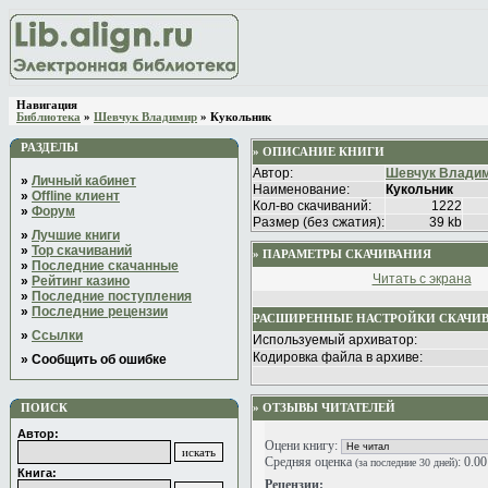
Навигация
Библиотека
»
Шевчук Владимир
» Кукольник
РАЗДЕЛЫ
» ОПИСАНИЕ КНИГИ
Автор:
Шевчук Влади
»
Личный кабинет
Наименование:
Кукольник
»
Offline клиент
Кол-во скачиваний:
1222
»
Форум
Размер (без сжатия):
39 kb
»
Лучшие книги
»
Top скачиваний
» ПАРАМЕТРЫ СКАЧИВАНИЯ
»
Последние скачанные
Читать с экрана
»
Рейтинг казино
»
Последние поступления
»
Последние рецензии
РАСШИРЕННЫЕ НАСТРОЙКИ СКАЧИ
»
Ссылки
Используемый архиватор:
Кодировка файла в архиве:
» Сообщить об ошибке
ПОИСК
» ОТЗЫВЫ ЧИТАТЕЛЕЙ
Автор:
Оцени книгу:
Средняя оценка
: 0.0
(за последние 30 дней)
Книга:
Рецензии: