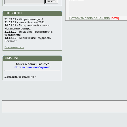
НОВОСТИ
Оставить свою рецензию
[new]
21.03.11
- 2lib рекомендует!
21.03.11
- Книги России-2011
24.01.11
- Литературный конкурс
Испанского центра
21.12.10
- Януш Леон встретится с
читателями
13.12.10
- Анонс книги "Мудрость
Востока"
Все новости »
SMS ЧАТ
Хочешь помочь сайту?
Оставь своё сообщение!
Добавить сообщение »