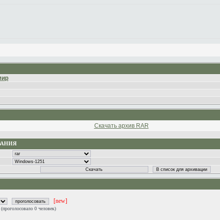
мир
Скачать архив RAR
ВАНИЯ
[new]
0
(проголосовало 0 человек)