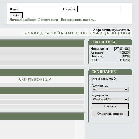
Имя:
Пароль:
Личный кабинет
Регистрация
Восстановить пароль..
Алфавитный указатель
#
А
Б
В
Г
Д
Е
Ж
З
И
Й
К
Л
М
Н
О
П
Р
С
Т
У
Ф
Х
Ц
Ч
Ш
Щ
Э
Ю
Я
СТАТИСТИКА
Новинки от:
[27-01-06]
Авторов:
[3923]
Циклов:
[620]
Книг:
[15623]
СКАЧИВАНИЕ
Книг в списке:
0
Скачать архив ZIP
Архиватор:
Кодировка: