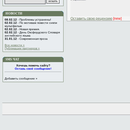
НОВОСТИ
Оставить свою рецензию
[new]
08.02.12
- Проблемы устранены!
02.02.12
- По мотивам повести сняли
мультфильм
02.02.12
- Новая премия.
02.02.12
- День Оксфордского Словаря
английского языка
31.01.12
- Современная проза
Все новости »
Публикации партнеров »
SMS ЧАТ
Хочешь помочь сайту?
Оставь своё сообщение!
Добавить сообщение »