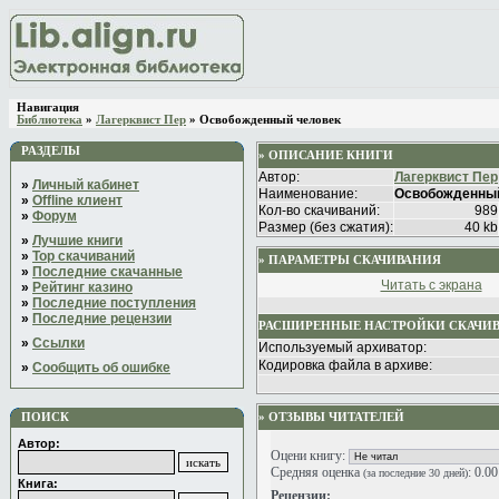
Навигация
Библиотека
»
Лагерквист Пер
» Освобожденный человек
РАЗДЕЛЫ
» ОПИСАНИЕ КНИГИ
Автор:
Лагерквист Пер
»
Личный кабинет
Наименование:
Освобожденный
»
Offline клиент
Кол-во скачиваний:
989
»
Форум
Размер (без сжатия):
40 kb
»
Лучшие книги
»
Top скачиваний
» ПАРАМЕТРЫ СКАЧИВАНИЯ
»
Последние скачанные
Читать с экрана
»
Рейтинг казино
»
Последние поступления
»
Последние рецензии
РАСШИРЕННЫЕ НАСТРОЙКИ СКАЧИ
»
Ссылки
Используемый архиватор:
Кодировка файла в архиве:
»
Сообщить об ошибке
ПОИСК
» ОТЗЫВЫ ЧИТАТЕЛЕЙ
Автор:
Оцени книгу:
Средняя оценка
: 0.0
(за последние 30 дней)
Книга:
Рецензии: