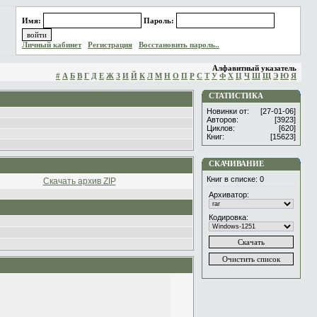
Имя:
Пароль:
Личный кабинет
Регистрация
Восстановить пароль..
Алфавитный указатель
#
А
Б
В
Г
Д
Е
Ж
З
И
Й
К
Л
М
Н
О
П
Р
С
Т
У
Ф
Х
Ц
Ч
Ш
Щ
Э
Ю
Я
СТАТИСТИКА
Новинки от:
[27-01-06]
Авторов:
[3923]
Циклов:
[620]
Книг:
[15623]
СКАЧИВАНИЕ
Книг в списке:
0
Скачать архив ZIP
Архиватор:
Кодировка: