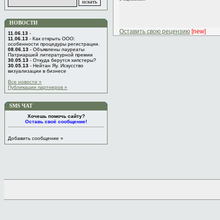
НОВОСТИ
Оставить свою рецензию
[new]
11.06.13
-
11.06.13
- Как открыть ООО:
особенности процедуры регистрации.
08.06.13
- Объявлены лауреаты
Патриаршей литературной премии
30.05.13
- Откуда берутся хипстеры?
30.05.13
- Нейтан Яу. Искусство
визуализации в бизнесе
Все новости »
Публикации партнеров »
SMS ЧАТ
Хочешь помочь сайту?
Оставь своё сообщение!
Добавить сообщение »