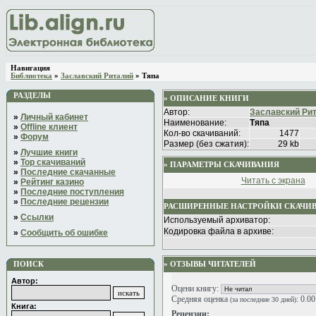
Навигация
Библиотека
»
Заславский Риталий
» Тяпа
РАЗДЕЛЫ
» ОПИСАНИЕ КНИГИ
Автор:
Заславский Ри
»
Личный кабинет
Наименование:
Тяпа
»
Offline клиент
Кол-во скачиваний:
1477
»
Форум
Размер (без сжатия):
29 kb
»
Лучшие книги
»
Top скачиваний
» ПАРАМЕТРЫ СКАЧИВАНИЯ
»
Последние скачанные
Читать с экрана
»
Рейтинг казино
»
Последние поступления
»
Последние рецензии
РАСШИРЕННЫЕ НАСТРОЙКИ СКАЧИ
»
Ссылки
Используемый архиватор:
Кодировка файла в архиве:
»
Сообщить об ошибке
ПОИСК
» ОТЗЫВЫ ЧИТАТЕЛЕЙ
Автор:
Оцени книгу:
Средняя оценка
: 0.0
(за последние 30 дней)
Книга:
Рецензии: