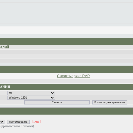
талий
Скачать архив RAR
ВАНИЯ
[new]
0
(проголосовало 0 человек)