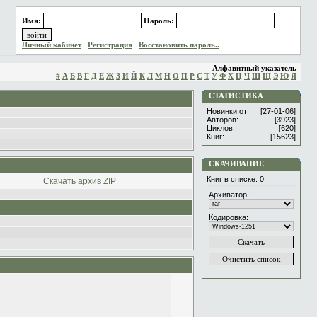
Имя:
Пароль:
Личный кабинет
Регистрация
Восстановить пароль..
Алфавитный указатель
#
А
Б
В
Г
Д
Е
Ж
З
И
Й
К
Л
М
Н
О
П
Р
С
Т
У
Ф
Х
Ц
Ч
Ш
Щ
Э
Ю
Я
СТАТИСТИКА
Новинки от:
[27-01-06]
Авторов:
[3923]
Циклов:
[620]
Книг:
[15623]
СКАЧИВАНИЕ
Книг в списке:
0
Скачать архив ZIP
Архиватор:
Кодировка: