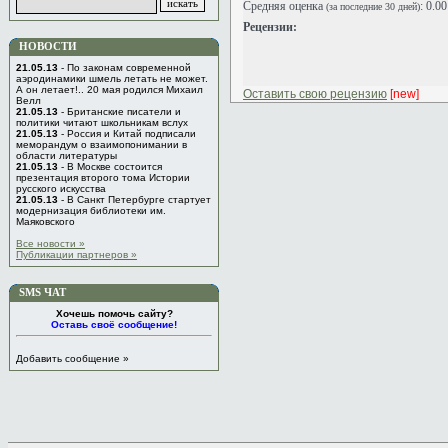
Средняя оценка
: 0.0
(за последние 30 дней)
Рецензии:
НОВОСТИ
21.05.13
- По законам современной
аэродинамики шмель летать не может.
А он летает!.. 20 мая родился Михаил
Оставить свою рецензию
[new]
Велл
21.05.13
- Британские писатели и
политики читают школьникам вслух
21.05.13
- Россия и Китай подписали
меморандум о взаимопонимании в
области литературы
21.05.13
- В Москве состоится
презентация второго тома Истории
русского искусства
21.05.13
- В Санкт Петербурге стартует
модернизация библиотеки им.
Маяковского
Все новости »
Публикации партнеров »
SMS ЧАТ
Хочешь помочь сайту?
Оставь своё сообщение!
Добавить сообщение »