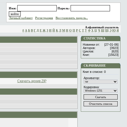
Имя:
Пароль:
Личный кабинет
Регистрация
Восстановить пароль..
Алфавитный указатель
#
А
Б
В
Г
Д
Е
Ж
З
И
Й
К
Л
М
Н
О
П
Р
С
Т
У
Ф
Х
Ц
Ч
Ш
Щ
Э
Ю
Я
СТАТИСТИКА
Новинки от:
[27-01-06]
Авторов:
[3923]
Циклов:
[620]
Книг:
[15623]
СКАЧИВАНИЕ
Книг в списке:
0
Архиватор:
Скачать архив ZIP
Кодировка: