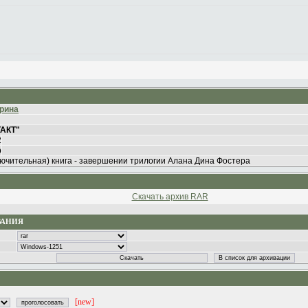
ерина
ТАКТ"
2
b
лючительная) книга - завершении трилогии Алана Дина Фостера
Скачать архив RAR
ВАНИЯ
[new]