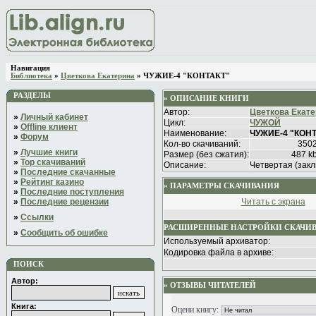
Навигация
Библиотека
»
Цветкова Екатерина
» ЧУЖИЕ-4 "КОНТАКТ"
РАЗДЕЛЫ
» ОПИСАНИЕ КНИГИ
Автор:
Цветкова Екат
»
Личный кабинет
Цикл:
ЧУЖОЙ
»
Offline клиент
Наименование:
ЧУЖИЕ-4 "КОН
»
Форум
Кол-во скачиваний:
350
»
Лучшие книги
Размер (без сжатия):
487 k
»
Top скачиваний
Описание:
Четвертая (зак
»
Последние скачанные
»
Рейтинг казино
» ПАРАМЕТРЫ СКАЧИВАНИЯ
»
Последние поступления
»
Последние рецензии
Читать с экрана
»
Ссылки
РАСШИРЕННЫЕ НАСТРОЙКИ СКАЧИ
»
Сообщить об ошибке
Используемый архиватор:
Кодировка файла в архиве:
ПОИСК
Автор:
» ОТЗЫВЫ ЧИТАТЕЛЕЙ
Книга:
Оцени книгу: