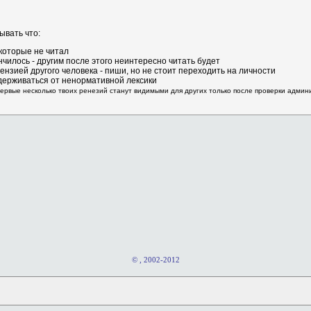
ывать что:
 которые не читал
нчилось - другим после этого неинтересно читать будет
ензией другого человека - пиши, но не стоит переходить на личности
держиваться от ненормативной лексики
первые несколько твоих ренезий станут видимыми для других только после проверки адми
© , 2002-2012