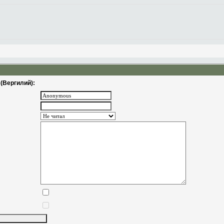
(Вергилий):