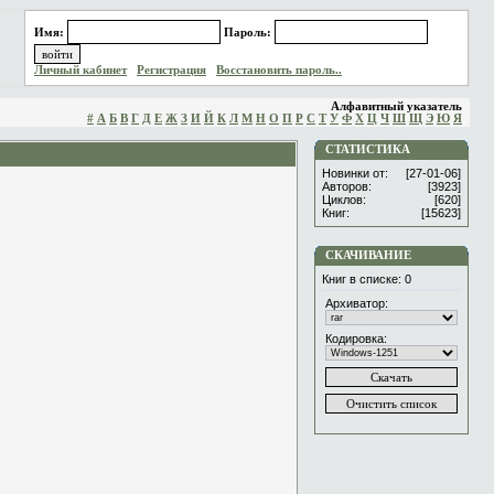
Имя:
Пароль:
Личный кабинет
Регистрация
Восстановить пароль..
Алфавитный указатель
#
А
Б
В
Г
Д
Е
Ж
З
И
Й
К
Л
М
Н
О
П
Р
С
Т
У
Ф
Х
Ц
Ч
Ш
Щ
Э
Ю
Я
СТАТИСТИКА
Новинки от:
[27-01-06]
Авторов:
[3923]
Циклов:
[620]
Книг:
[15623]
СКАЧИВАНИЕ
Книг в списке:
0
Архиватор:
Кодировка: