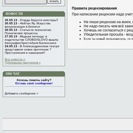
Правила рецензирования
НОВОСТИ
При написании рецензии надо учит
30.05.13
- Откуда берутся хипстеры?
Не пиши рецензии на книги,
30.05.13
- Нейтан Яу. Искусство
Не надо писать чем всё зако
визуализации в бизнесе
30.05.13
- Статья по психологии.
Хочешь не согласиться с рец
Психические процессы.
Убедительная просьба - воз
27.05.13
- Модная легенда: в
Если ты новый пользователь, то 
издательстве СЛОВО/SLOVO вышла
биография Кристобаля Баленсиаги
24.05.13
- В Александринском театре
представили новое прочтение ?
Преступления и наказания?
Все новости »
Публикации партнеров »
SMS ЧАТ
Хочешь помочь сайту?
Оставь своё сообщение!
Добавить сообщение »