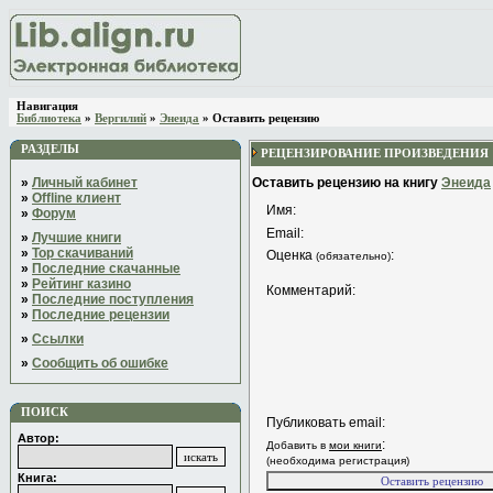
Навигация
Библиотека
»
Вергилий
»
Энеида
» Оставить рецензию
РАЗДЕЛЫ
РЕЦЕНЗИРОВАНИЕ ПРОИЗВЕДЕНИЯ
»
Личный кабинет
Оставить рецензию на книгу
Энеида
»
Offline клиент
Имя:
»
Форум
Email:
»
Лучшие книги
»
Top скачиваний
Оценка
:
(обязательно)
»
Последние скачанные
»
Рейтинг казино
Комментарий:
»
Последние поступления
»
Последние рецензии
»
Ссылки
»
Сообщить об ошибке
ПОИСК
Публиковать email:
Автор:
:
Добавить в
мои книги
(необходима регистрация)
Книга: