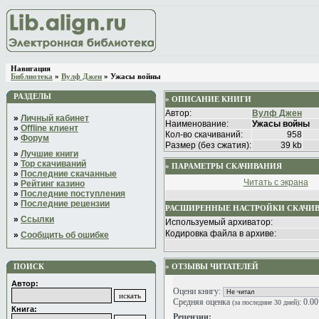
Навигация
Библиотека
»
Вулф Джен
» Ужасы войны
РАЗДЕЛЫ
» ОПИСАНИЕ КНИГИ
Автор:
Вулф Джен
»
Личный кабинет
Наименование:
Ужасы войны
»
Offline клиент
Кол-во скачиваний:
958
»
Форум
Размер (без сжатия):
39 kb
»
Лучшие книги
»
Top скачиваний
» ПАРАМЕТРЫ СКАЧИВАНИЯ
»
Последние скачанные
Читать с экрана
»
Рейтинг казино
»
Последние поступления
»
Последние рецензии
РАСШИРЕННЫЕ НАСТРОЙКИ СКАЧИ
»
Ссылки
Используемый архиватор:
Кодировка файла в архиве:
»
Сообщить об ошибке
ПОИСК
» ОТЗЫВЫ ЧИТАТЕЛЕЙ
Автор:
Оцени книгу:
Средняя оценка
: 0.0
(за последние 30 дней)
Книга:
Рецензии: