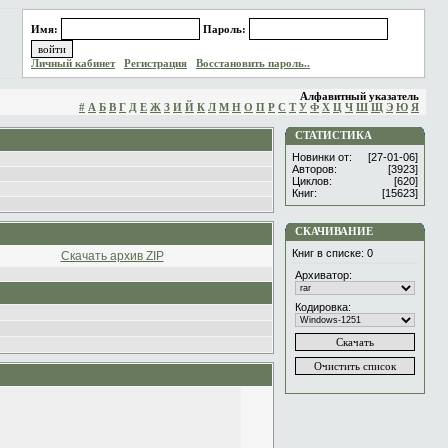
Имя:
Пароль:
Личный кабинет
Регистрация
Восстановить пароль..
Алфавитный указатель
#
А
Б
В
Г
Д
Е
Ж
З
И
Й
К
Л
М
Н
О
П
Р
С
Т
У
Ф
Х
Ц
Ч
Ш
Щ
Э
Ю
Я
СТАТИСТИКА
Новинки от:
[27-01-06]
Авторов:
[3923]
Циклов:
[620]
Книг:
[15623]
СКАЧИВАНИЕ
Книг в списке:
0
Скачать архив ZIP
Архиватор:
Кодировка: