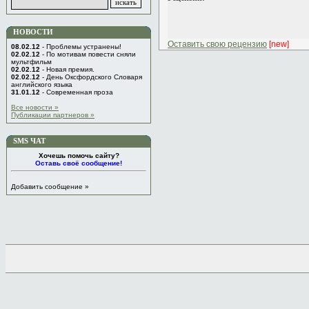
НОВОСТИ
Оставить свою рецензию
[new]
08.02.12
- Проблемы устранены!
02.02.12
- По мотивам повести сняли
мультфильм
02.02.12
- Новая премия.
02.02.12
- День Оксфордского Словаря
английского языка
31.01.12
- Современная проза
Все новости »
Публикации партнеров »
SMS ЧАТ
Хочешь помочь сайту?
Оставь своё сообщение!
Добавить сообщение »