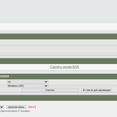
Скачать архив RAR
ВАНИЯ
[new]
0
(проголосовало 0 человек)