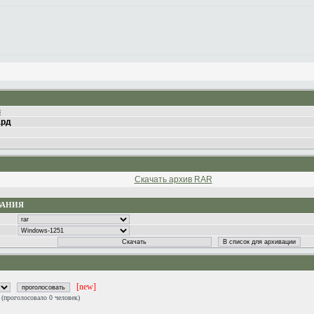
в
ард
Скачать архив RAR
ВАНИЯ
[new]
0
(проголосовало 0 человек)