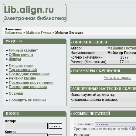
Навигация
Библиотека
»
Майринк Густав
» Мейстер Леонгард
РАЗДЕЛЫ
» ОПИСАНИЕ КНИГИ
Автор:
Майринк Густа
»
Личный кабинет
Наименование:
Мейстер Леонг
»
Offline клиент
Кол-во скачиваний:
1377
»
Форум
Размер (без сжатия):
77 kb
»
Лучшие книги
»
Top скачиваний
» ПАРАМЕТРЫ СКАЧИВАНИЯ
»
Последние скачанные
Читать с экрана
»
Рейтинг казино
»
Последние поступления
»
Последние рецензии
РАСШИРЕННЫЕ НАСТРОЙКИ СКАЧИ
»
Ссылки
Используемый архиватор:
Кодировка файла в архиве:
»
Сообщить об ошибке
ПОИСК
» ОТЗЫВЫ ЧИТАТЕЛЕЙ
Автор:
Оцени книгу:
Средняя оценка
: 0.0
(за последние 30 дней)
Книга:
Рецензии: