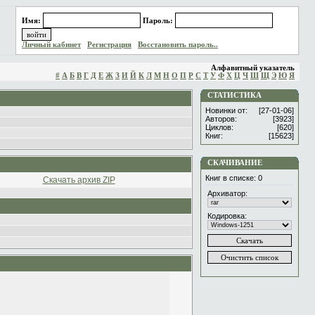
Имя:
Пароль:
Личный кабинет
Регистрация
Восстановить пароль..
Алфавитный указатель
#
А
Б
В
Г
Д
Е
Ж
З
И
Й
К
Л
М
Н
О
П
Р
С
Т
У
Ф
Х
Ц
Ч
Ш
Щ
Э
Ю
Я
СТАТИСТИКА
Новинки от:
[27-01-06]
Авторов:
[3923]
Циклов:
[620]
Книг:
[15623]
СКАЧИВАНИЕ
Книг в списке:
0
Скачать архив ZIP
Архиватор:
Кодировка: