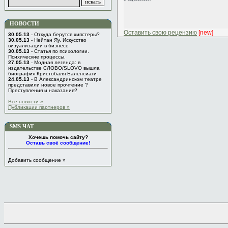
НОВОСТИ
Оставить свою рецензию
[new]
30.05.13
- Откуда берутся хипстеры?
30.05.13
- Нейтан Яу. Искусство
визуализации в бизнесе
30.05.13
- Статья по психологии.
Психические процессы.
27.05.13
- Модная легенда: в
издательстве СЛОВО/SLOVO вышла
биография Кристобаля Баленсиаги
24.05.13
- В Александринском театре
представили новое прочтение ?
Преступления и наказания?
Все новости »
Публикации партнеров »
SMS ЧАТ
Хочешь помочь сайту?
Оставь своё сообщение!
Добавить сообщение »