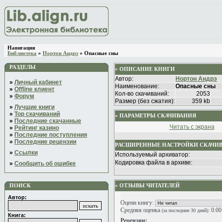
Навигация
Библиотека
»
Нортон Андрэ
» Опасные сны
РАЗДЕЛЫ
» ОПИСАНИЕ КНИГИ
Автор:
Нортон Андрэ
»
Личный кабинет
Наименование:
Опасные сны
»
Offline клиент
Кол-во скачиваний:
2053
»
Форум
Размер (без сжатия):
359 kb
»
Лучшие книги
»
Top скачиваний
» ПАРАМЕТРЫ СКАЧИВАНИЯ
»
Последние скачанные
Читать с экрана
»
Рейтинг казино
»
Последние поступления
»
Последние рецензии
РАСШИРЕННЫЕ НАСТРОЙКИ СКАЧИ
»
Ссылки
Используемый архиватор:
Кодировка файла в архиве:
»
Сообщить об ошибке
ПОИСК
» ОТЗЫВЫ ЧИТАТЕЛЕЙ
Автор:
Оцени книгу:
Средняя оценка
: 0.0
(за последние 30 дней)
Книга:
Рецензии: