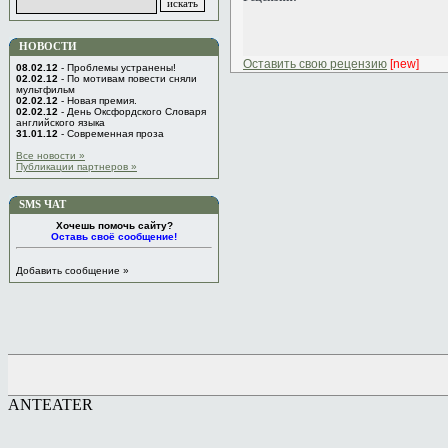
НОВОСТИ
Оставить свою рецензию
[new]
08.02.12
- Проблемы устранены!
02.02.12
- По мотивам повести сняли
мультфильм
02.02.12
- Новая премия.
02.02.12
- День Оксфордского Словаря
английского языка
31.01.12
- Современная проза
Все новости »
Публикации партнеров »
SMS ЧАТ
Хочешь помочь сайту?
Оставь своё сообщение!
Добавить сообщение »
ANTEATER