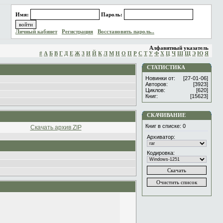
Имя:
Пароль:
Личный кабинет
Регистрация
Восстановить пароль..
Алфавитный указатель
#
А
Б
В
Г
Д
Е
Ж
З
И
Й
К
Л
М
Н
О
П
Р
С
Т
У
Ф
Х
Ц
Ч
Ш
Щ
Э
Ю
Я
СТАТИСТИКА
Новинки от:
[27-01-06]
Авторов:
[3923]
Циклов:
[620]
Книг:
[15623]
СКАЧИВАНИЕ
Книг в списке:
0
Скачать архив ZIP
Архиватор:
Кодировка: