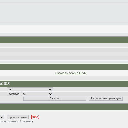
Скачать архив RAR
ВАНИЯ
[new]
0
(проголосовало 0 человек)