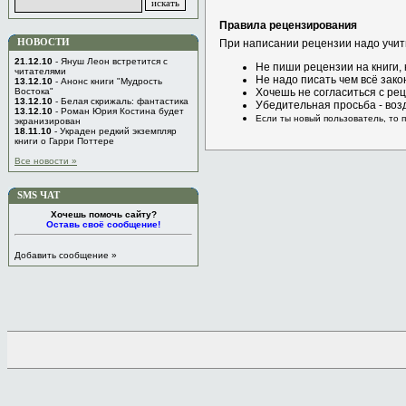
Правила рецензирования
НОВОСТИ
При написании рецензии надо учит
21.12.10
- Януш Леон встретится с
Не пиши рецензии на книги,
читателями
Не надо писать чем всё зако
13.12.10
- Анонс книги "Мудрость
Востока"
Хочешь не согласиться с рец
13.12.10
- Белая скрижаль: фантастика
Убедительная просьба - воз
13.12.10
- Роман Юрия Костина будет
Если ты новый пользователь, то 
экранизирован
18.11.10
- Украден редкий экземпляр
книги о Гарри Поттере
Все новости »
SMS ЧАТ
Хочешь помочь сайту?
Оставь своё сообщение!
Добавить сообщение »