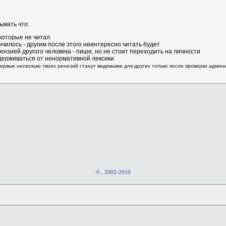
ывать что:
 которые не читал
нчилось - другим после этого неинтересно читать будет
ензией другого человека - пиши, но не стоит переходить на личности
держиваться от ненормативной лексики
первые несколько твоих ренезий станут видимыми для других только после проверки адми
© , 2002-2010