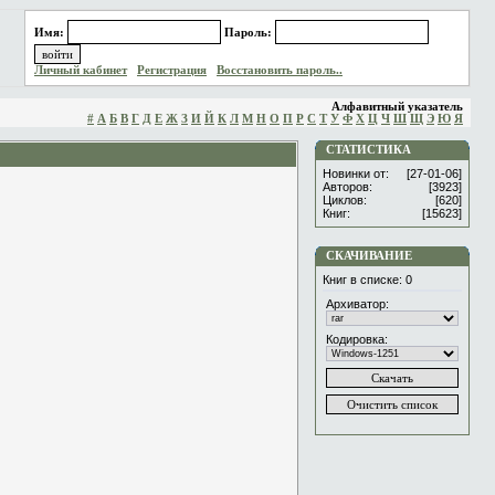
Имя:
Пароль:
Личный кабинет
Регистрация
Восстановить пароль..
Алфавитный указатель
#
А
Б
В
Г
Д
Е
Ж
З
И
Й
К
Л
М
Н
О
П
Р
С
Т
У
Ф
Х
Ц
Ч
Ш
Щ
Э
Ю
Я
СТАТИСТИКА
Новинки от:
[27-01-06]
Авторов:
[3923]
Циклов:
[620]
Книг:
[15623]
СКАЧИВАНИЕ
Книг в списке:
0
Архиватор:
Кодировка: