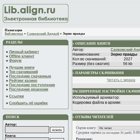
Навигация
Библиотека
»
Сапковский Анджей
» Зерно правды
РАЗДЕЛЫ
» ОПИСАНИЕ КНИГИ
Автор:
Сапковский Ан
»
Личный кабинет
Наименование:
Зерно правды
»
Offline клиент
Кол-во скачиваний:
2027
»
Форум
Размер (без сжатия):
56 kb
»
Лучшие книги
»
Top скачиваний
» ПАРАМЕТРЫ СКАЧИВАНИЯ
»
Последние скачанные
Читать с экрана
»
Рейтинг казино
»
Последние поступления
»
Последние рецензии
РАСШИРЕННЫЕ НАСТРОЙКИ СКАЧИ
»
Ссылки
Используемый архиватор:
Кодировка файла в архиве:
»
Сообщить об ошибке
ПОИСК
» ОТЗЫВЫ ЧИТАТЕЛЕЙ
Автор:
Оцени книгу:
Средняя оценка
: 0.0
(за последние 30 дней)
Книга:
Рецензии: