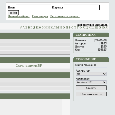
Имя:
Пароль:
Личный кабинет
Регистрация
Восстановить пароль..
Алфавитный указатель
#
А
Б
В
Г
Д
Е
Ж
З
И
Й
К
Л
М
Н
О
П
Р
С
Т
У
Ф
Х
Ц
Ч
Ш
Щ
Э
Ю
Я
СТАТИСТИКА
Новинки от:
[27-01-06]
Авторов:
[3923]
Циклов:
[620]
Книг:
[15623]
СКАЧИВАНИЕ
Книг в списке:
0
Скачать архив ZIP
Архиватор:
Кодировка: