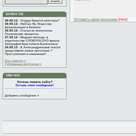
НОВОСТИ
Оставить свою рецензию
[new]
30.05.13
- Откуда берутся хипстеры?
30.05.13
- Нейтан Яу. Искусство
визуализации в бизнесе
30.05.13
- Статья по психологии.
Психические процессы.
27.05.13
- Модная легенда: в
издательстве СЛОВО/SLOVO вышла
биография Кристобаля Баленсиаги
24.05.13
- В Александринском театре
представили новое прочтение ?
Преступления и наказания?
Все новости »
Публикации партнеров »
SMS ЧАТ
Хочешь помочь сайту?
Оставь своё сообщение!
Добавить сообщение »