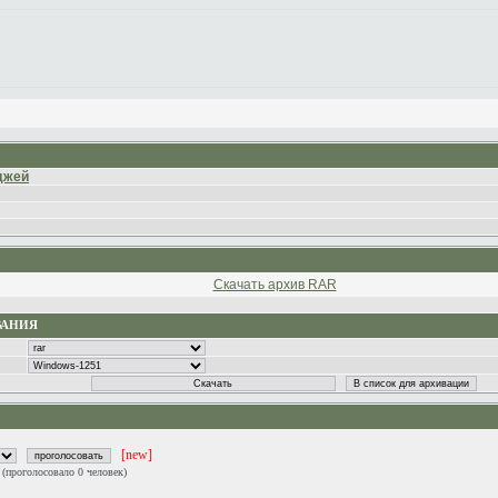
джей
Скачать архив RAR
ВАНИЯ
[new]
0
(проголосовало 0 человек)