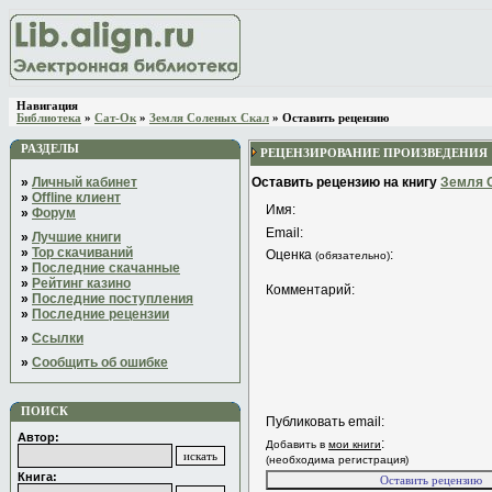
Навигация
Библиотека
»
Сат-Ок
»
Земля Соленых Скал
» Оставить рецензию
РАЗДЕЛЫ
РЕЦЕНЗИРОВАНИЕ ПРОИЗВЕДЕНИЯ
»
Личный кабинет
Оставить рецензию на книгу
Земля 
»
Offline клиент
Имя:
»
Форум
Email:
»
Лучшие книги
»
Top скачиваний
Оценка
:
(обязательно)
»
Последние скачанные
»
Рейтинг казино
Комментарий:
»
Последние поступления
»
Последние рецензии
»
Ссылки
»
Сообщить об ошибке
ПОИСК
Публиковать email:
Автор:
:
Добавить в
мои книги
(необходима регистрация)
Книга: