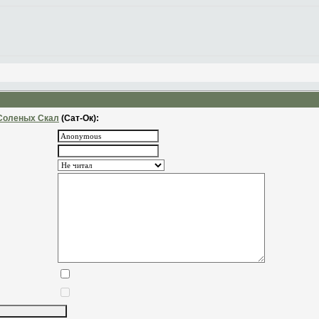
Соленых Скал
(Сат-Ок):