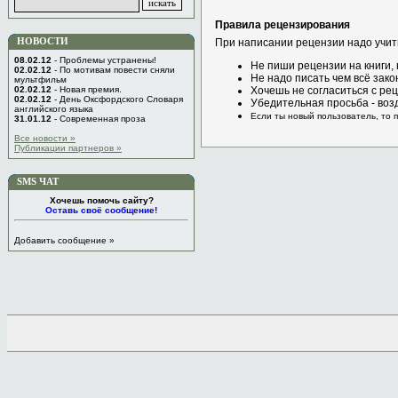
Правила рецензирования
НОВОСТИ
При написании рецензии надо учит
08.02.12
- Проблемы устранены!
Не пиши рецензии на книги,
02.02.12
- По мотивам повести сняли
Не надо писать чем всё зако
мультфильм
02.02.12
- Новая премия.
Хочешь не согласиться с рец
02.02.12
- День Оксфордского Словаря
Убедительная просьба - воз
английского языка
Если ты новый пользователь, то 
31.01.12
- Современная проза
Все новости »
Публикации партнеров »
SMS ЧАТ
Хочешь помочь сайту?
Оставь своё сообщение!
Добавить сообщение »