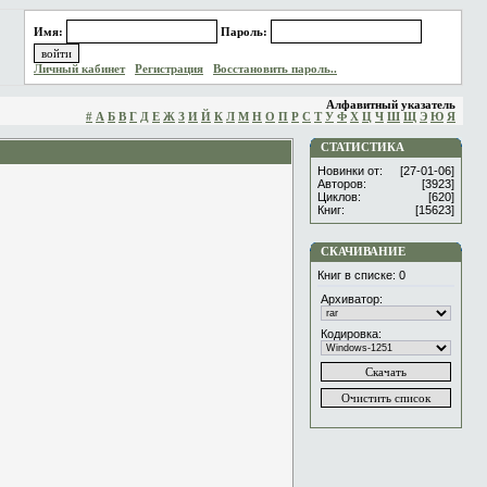
Имя:
Пароль:
Личный кабинет
Регистрация
Восстановить пароль..
Алфавитный указатель
#
А
Б
В
Г
Д
Е
Ж
З
И
Й
К
Л
М
Н
О
П
Р
С
Т
У
Ф
Х
Ц
Ч
Ш
Щ
Э
Ю
Я
СТАТИСТИКА
Новинки от:
[27-01-06]
Авторов:
[3923]
Циклов:
[620]
Книг:
[15623]
СКАЧИВАНИЕ
Книг в списке:
0
Архиватор:
Кодировка: