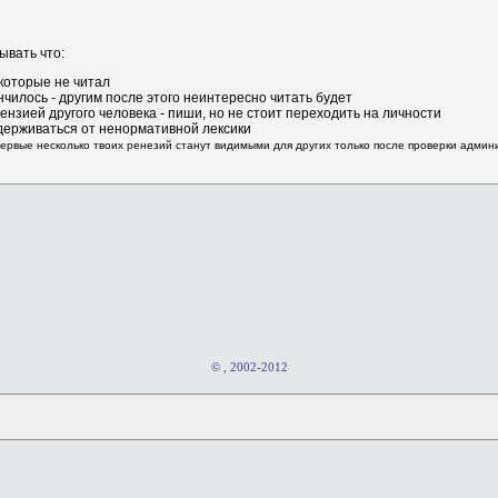
ывать что:
 которые не читал
нчилось - другим после этого неинтересно читать будет
ензией другого человека - пиши, но не стоит переходить на личности
держиваться от ненормативной лексики
первые несколько твоих ренезий станут видимыми для других только после проверки адми
© , 2002-2012