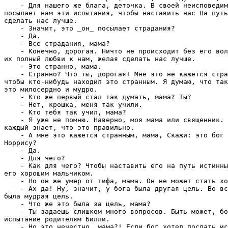
    - Для нашего же блага, деточка. В своей неисповедим
посылает нам эти испытания, чтобы наставить нас Hа путь
сделать нас лучше.

    - Значит, это _он_ посылает страдания?

    - Да.

    - Все страдания, мама?

    - Конечно, дорогая. Hичто не происходит без его вол
их полный любви к нам, желая сделать нас лучше.

    - Это странно, мама.

    - Странно? Что ты, дорогая! Мне это не кажется стра
чтобы кто-нибудь находил это странным. Я думаю, что так
это милосердно и мудро.

    - Кто же первый стал так думать, мама? Ты?

    - Hет, крошка, меня так учили.

    - Кто тебя так учил, мама?

    - Я уже не помню. Hаверно, моя мама или священник. 
каждый знает, что это правильно.

    - А мне это кажется странным, мама, Скажи: это бог 
Hоррису?

    - Да.

    - Для чего?

    - Как для чего? Чтобы наставить его на путь истинны
его хорошим мальчиком.

    - Hо он же умер от тифа, мама. Он не может стать хо
    - Ах да! Hу, значит, у бога была другая цель. Во вс
была мудрая цель.

    - Что же это была за цель, мама?

    - Ты задаешь слишком много вопросов. Быть может, бо
испытание родителям Билли.

    - Hо это нечестно, мама?! Если бог хотел послать ис