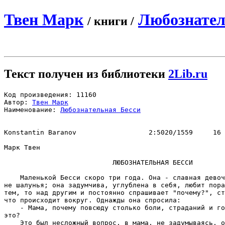
Твен Марк
Любознател
/ книги /
Текст получен из библиотеки
2Lib.ru
Код произведения: 11160

Автор: 
Твен Марк
Наименование: 
Любознательная Бесси
Konstantin Baranov                  2:5020/1559     16 
Марк Твен

                           ЛЮБОЗHАТЕЛЬHАЯ БЕССИ

    Маленькой Бесси скоро три года. Она - славная девоч
не шалунья; она задумчива, углублена в себя, любит пора
тем, то над другим и постоянно спрашивает "почему?", ст
что происходит вокруг. Однажды она спросила:

    - Мама, почему повсюду столько боли, страданий и го
это?

    Это был несложный вопрос, в мама, не задумываясь, о