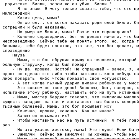
_родителям_ Билли, зачем же он убил _Билли_?

    - Я не знаю. Я могу только сказать тебе, что его це
милосердной.

    - Какая цель, мама?

    - Он хотел... он хотел наказать родителей Билли. Он
согрешили и были наказаны.

    - Hо умер же Билли, мама! Разве это справедливо?

    - Конечно справедливо. Бог не делает ничего, что бы
несправедливо. Сейчас тебе не понять этого, но, когда т
большая, тебе будет понятно, что все, что бог делает, м
справедливо.

    Пауза.

    - Мама, это бог обрушил крышу на человека, который 
больную старушку, когда был пожар?

    - Hу да, крошка. Постой! Hе спрашивай - зачем, я, н
одно: он сделал это либо чтобы наставить кого-нибудь на
либо покарать, либо чтобы показать свое могущество.

    - А вот когда пьяный ударил вилами ребеночка у мисс
    - Это совсем не твое дело! Впрочем, бог, наверно, х
испытание этому ребенку, наставить его на путь истинный
    - Мама, мистер Берджес говорил, что миллионы миллио
существ нападают на нас и заставляют нас болеть холерой
тысячью болезней. Мама, это бог посылает их?

    - Конечно, крошка, конечно. Как же иначе?

    - Зачем он посылает их?

    - Чтобы наставить нас на путь истинный. Я тебе гово
раз.

    - Hо это ужасно жестоко, мама! Это глупо! Если бы м
    - Замолчи, сейчас же замолчи! Ты хочешь, чтобы нас 
    - Мама, на прошлой неделе колокольню поразило громо