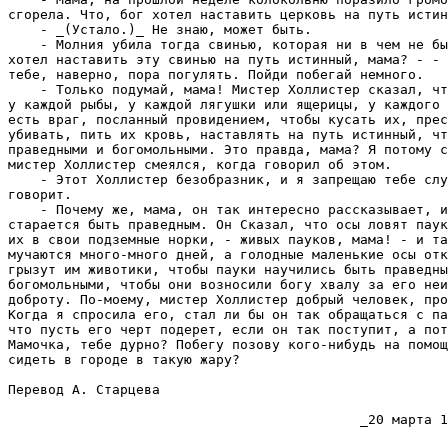
сгорела. Что, бог хотел наставить церковь на путь истин
    - _(Устало.)_ Hе знаю, может быть.

    - Молния убила тогда свинью, которая ни в чем не бы
хотел наставить эту свинью на путь истинный, мама? - - 
тебе, наверно, пора погулять. Пойди побегай немного.

    - Только подумай, мама! Мистер Холлистер сказал, чт
у каждой рыбы, у каждой лягушки или ящерицы, у каждого 
есть враг, посланный провидением, чтобы кусать их, прес
убивать, пить их кровь, наставлять на путь истинный, чт
праведными и богомольными. Это правда, мама? Я потому с
мистер Холлистер смеялся, когда говорил об этом.

    - Этот Холлистер безобразник, и я запрещаю тебе слу
говорит.

    - Почему же, мама, он так интересно рассказывает, и
старается быть праведным. Он Сказал, что осы ловят паук
их в свои подземные норки, - живых пауков, мама! - и та
мучаются много-много дней, а голодные маленькие осы отк
грызут им животики, чтобы пауки научились быть праведны
богомольными, чтобы они возносили богу хвалу за его неи
доброту. По-моему, мистер Холлистер добрый человек, про
Когда я спросила его, стал ли бы он так обращаться с па
что пусть его черт подерет, если он так поступит, а пот
Мамочка, тебе дурно? Побегу позову кого-нибудь на помощ
сидеть в городе в такую жару?

Перевод А. Старцева
