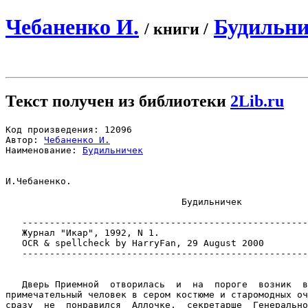
Чебаненко И.
Будильн
/ книги /
Текст получен из библиотеки
2Lib.ru
Код произведения: 12096

Автор: 
Чебаненко И.
Наименование: 
Будильничек
И.Чебаненко. 

                                Будильничек

   ----------------------------------------------------
   Журнал "Икар", 1992, N 1.

   OCR & spellcheck by HarryFan, 29 August 2000

   ----------------------------------------------------
   Дверь Приемной  отворилась  и  на  пороге  возник  в
примечательный человек в сером костюме и старомодных оч
сразу  не  понравился  Аллочке,  секретарше  Генерально