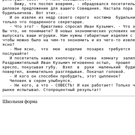
   - Вижу, что поспел вовремя, - обрадовался посетитель
деловое предложение для вашего Совещания. Настала пора 
будильничков. Вот этих...

   И он извлек из недр своего серого  костюма  будильни
только что подаренного секретарше.

   - Что это? - брюзгливо спросил Иван Кузьмич. - Что э
Вы что, не понимаете? В новых экономических условиях не
выпускать ваши игрушки. Нам нужны габаритные изделия с 
чтобы можно было на чем-то экономить и из чего-то извле
ясно?

   - Мне ясно,  что  мое  изделие  позарез  требуется  
послушайте!

   И посетитель нажал кнопочку. И снова  комнату  залил
Раздражительный Иван Кузьмич мгновенно остыл,  прошел  
кресло, покусывая губу.  Взял  в  руки  маленький  буди
повертел, внимательно разглядывая. Покачал головой.

   - И кого он способен пробудить, этот цыпленок?

   Человек в сером улыбнулся.

   - Не кого, а что - СОВЕСТЬ! И как работает! Только ч
Школьная форма