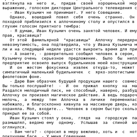
взглянула на  него  и,  придав  своей  хорошенькой  мор
выражение, голоском дикторши Центрального телевидения с
   - Иван Кузьмич не принимает. У него Совещание.

   Однако,  вошедший  повел  себя  очень  странно.  Он 
походкой приблизился к аллочкиному столу и опустился в 
глухим голосом приятного тембра:

   - Я думаю, Иван Кузьмич очень занятой человек. И ему
прав, красавица?

   От этой  фамильярной  "красавицы"  Аллочку  передерн
невозмутимость, она подтвердила, что у Ивана Кузьмича м
ли и на следующей неделе удастся выкроить время для при
   - А знаете, - доверительно сообщил человек в сером, 
Кузьмичу очень  серьезное  предложение.  Было  бы  непл
предприятие освоило выпуск будильников моей конструкции
   И  он  жестом  фокусника  извлек  откуда-то,  может 
симпатичный маленький будильничек  с  ярко-золотистыми 
фиолетовом фоне.

   - Дарю Вам образчик будущей продукции нашего  совмес
Вы только послушайте!  -  И  он  прижал  кнопку  на  ма
Раздался мелодичный писк, не способный, наверно, разбуд
Аллочку он произвел магическое действие. А ведь подароч
мелочь,  а  между  тем  Аллочка  в  личике  переменилас
набежало, и благосклонно кивнула на массивную дверь, ко
охраняла. Мол, входите... Человек в сером быстро скольз
прикрыл ее за собой.

   Иван Кузьмич стоял у окна,  глядя  на  городскую  па
размышлял, ведомо ему  одному.  Услышав  за  спиной  шо
оглянулся.

   - Вам чего? - спросил в меру вежливо, хоть и  с  нот
рокочущем басе. - У меня Совещание...
