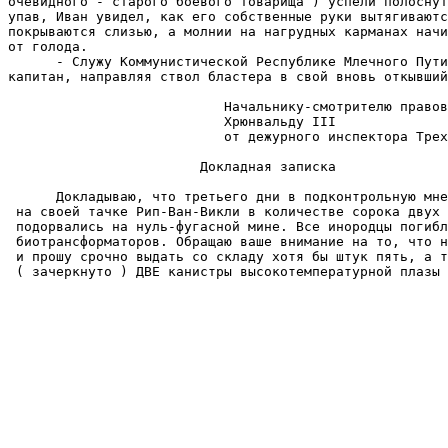
очевидного - старого боевого товарища ) успели полоснут
упав, Иван увидел, как его собственные руки вытягиваютс
покрываются слизью, а молнии на нагрудных карманах начи
от голода.

      - Служу Коммунистической Республике Млечного Пути
капитан, направляя ствол бластера в свой вновь откывший
                           Hачальнику-смотрителю правов
                           Хрюнвальду III

                           от дежурного инспектора Трех
                        Докладная записка

      Докладываю, что третьего дни в подконтрольную мне
 на своей тачке Рип-Ван-Викли в количестве сорока двух 
 подорвались на нуль-фугасной мине. Все инородцы погибл
 биотрансформаторов. Обращаю ваше внимание на то, что н
 и прошу срочно выдать со складу хотя бы штук пять, а т
 ( зачеркнуто ) ДВЕ канистры высокотемпературной плазы 
                                                       