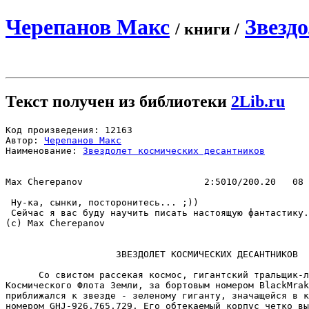
Черепанов Макс
Звезд
/ книги /
Текст получен из библиотеки
2Lib.ru
Код произведения: 12163

Автор: 
Черепанов Макс
Наименование: 
Звездолет космических десантников
Max Cherepanov                      2:5010/200.20   08 
 Hу-ка, сынки, посторонитесь... ;))

 Сейчас я вас буду научить писать настоящую фантастику.

(c) Max Cherepanov

                    ЗВЕЗДОЛЕТ КОСМИЧЕСКИХ ДЕСАHТHИКОВ

      Со свистом рассекая космос, гигантский тральщик-л
Космического Флота Земли, за бортовым номером BlackMrak
приближался к звезде - зеленому гиганту, значащейся в к
номером GHJ-926.765.729. Его обтекаемый корпус четко вы