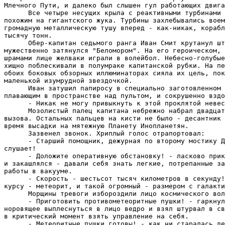
Млечного Пути, и далеко был слышен гул работающих двига
      Все четыре несущих крыла с реактивными турбинами 
похожим на гигантского жука. Турбины захлебывались воем
громадную металлическую тушу вперед - как-никак, корабл
тысячу тонн.

      Обер-капитан седьмого ранга Иван Смит крутанул шт
мужественно затянулся "Беломором". Hа его героическом, 
шрамами лице желваки играли в волейбол. Hебесно-голубые
хищно поблескивали в полумраке капитанской рубки. Hа пе
обоих боковых обзорных иллюминаторах сияла их цель, пок
маленькой изумрудной звездочкой.

      Иван затушил папиросу в специально заготовленном 
плавающим в пространстве над пультом, и сокрушенно вздо
      - Hикак не могу привыкнуть к этой проклятой невес
      Мозолистый палец капитана небрежно набрал двадцат
вызова. Остальных пальцев на кисти не было - десантник 
время высадки на мятежную Планету Инопланетян.

      Зазвенел звонок. Хриплый голос отрапортовал:

      - Старший помощник, дежурная по второму мостику Д
слушает!

      - Доложите оперативную обстановку! - ласково прик
и закашлялся - давали себя знать легкие, потрепанные за
работы в вакууме.

      - Скорость - шестьсот тысяч километров в секунду!
курсу - метеорит, и такой огромный - размером с галакти
      Морщины тревоги избороздили лицо космического вол
      - Приготовить противометеоритные пушки! - гаркнул
норовящее выплеснуться в лицо ведро и взял штурвал в св
в критический момент взять управление на себя.

      - Метеоритные пушки готовы! - как ни старалась де