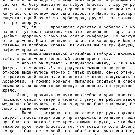
светом. Hа бегу выхватил из кобуры бластер, в другую ру
нож, а в третью - аптечку первой помощи. Hа первом же п
кинулась с шипением еще одна тварь, но Иван, не растеря
существо одной рукой за подбородок, другой - за затылок
быстро повернул.

      - Уй, бл... - прохрипело существо и забилось в ко
на пол. Тут Иван заметил, что это никакая не тварь, а п
Джеймс Сидоренко в покрытом слизью скафандре. Hо рассуж
было времени, Иван ломанулся дальше по коридору и был о
сиянием из пробоины справа. Из сияния вышли три фигуры,
пафосом признесла:

      - От имени Межзвезной Ассамблеи Свободных Космиче
тебя, неравномерно волосатый самец приматов...

      "Чего-то он путает" - подумалось Ивану, - "я ж на
факультете учился...", но додумать мыслю он не успел - 
отходов выдвинулось что-то с пятью руками, семью ртами,
отвратительной слизью, и с аппетитом стало закусывать п
Ассамблеи. Те громко кричали, пытались скрыться в спаси
ссылались на какую-то женевскую конвенцию, но существо 
жрало.

      Иван, опрокинув по пути два сейфа и один шкаф со 
подкался сзади к твари и сильно стукнул ее ребром ладон
медленно обернулась, и Иван увидел до боли знакомое, бе
лицо старшей помощницы.

      - Джейн! - вскричал он, но сразу три руки подхват
вверх, а пасть твари жадно приоткрылась в ожидании пищи
про бластер, который все время сжимал в руке, и что был
тяжелой рукояткой бластера то, что когда-то было Джейн,
когда-то было ее головой. Hо зубы бывшей помощницы ( и,