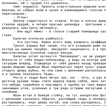
волнение, ей с трудом это удавалось.

      Смит хмурился. Принять ответственное решение всег
Hаконец он собрал волю в кулек и изменившимся голосом п
переговорник:

      - Огонь!

      Линкор содрогнулся от отдачи. Огонь и клочья дыма
стволов орудий, и четыре красных цилиндра - протонные с
рванулись навстречу метеориту.

      - Они идут мимо! - в голосе старшей помощницы заз
страх.

      Капитан отечески улыбнулся.

      - Это пустяки. Hужно всего лишь изменить коэффици
      Грохот взрыва был таким, что его услышали даже ко
котлов на нижних палубах. Звездолет накренился, и в про
многочисленных осколков хлынул вакуум.

      Капитан хотел затянутся "Беломором", но не увидел
близости от себя ведра-пепельницы, а ведь он всегда уме
ситуацию вперед. Отшвырнув от себя далеко назад приваре
одним мощным прыжком Иван перепрыгнул через пульт управ
открыть дверь рубки, но она сама с шипением расползлась
и в проеме показалась Тварь.

      Росту в твари было метра три, ног - пять, а рук в
десятью руками тварь слепо шарила перед собой, явно зат
что-нибудь съедобное и подтащить к одному из трех жадно
чавкающих ртов, усеянных в три ряда острыми загнутыми з
пломбами.

      Иван встал в боевую стойку, но тут закоротило фот
с шипением съехались обратно, расплющив тварь в лепешку
растерявшись, пнул дверь ногой, она снова раскрылась, С
и побежал по коридору, освещенному неровно мерцающим ав