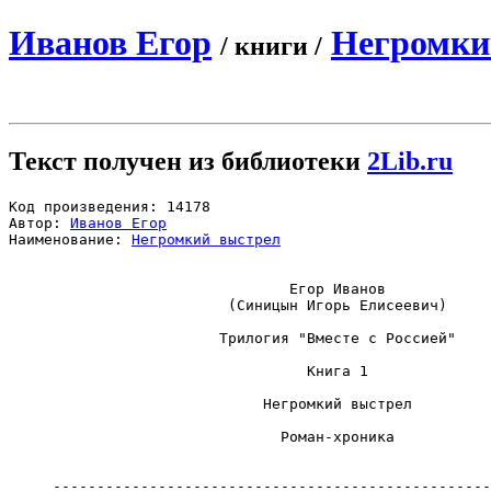
Иванов Егор
Негромки
/ книги /
Текст получен из библиотеки
2Lib.ru
Код произведения: 14178

Автор: 
Иванов Егор
Наименование: 
Негромкий выстрел
                                Егор Иванов

                         (Синицын Игорь Елисеевич)

                        Трилогия "Вместе с Россией"

                                  Книга 1

                             Негромкий выстрел

                               Роман-хроника

     --------------------------------------------------