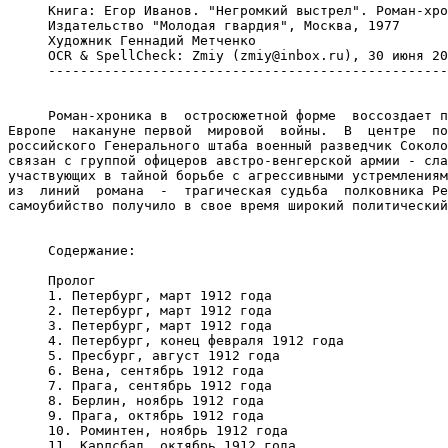
     Книга: Егор Иванов. "Негромкий выстрел". Роман-хро
     Издательство "Молодая гвардия", Москва, 1977

     Художник Геннадий Метченко

     OCR & SpellCheck: Zmiy (
zmiy@inbox.ru
), 30 июня 2002 года
     ---------------------------------------------------------------------


     Роман-хроника в  остросюжетной форме  воссоздает политические события в
Европе  накануне первой  мировой  войны.  В  центре  повествования -  офицер
российского Генерального штаба военный разведчик Соколов. Он по долгу службы
связан с группой офицеров австро-венгерской армии - славян по происхождению,
участвующих в тайной борьбе с агрессивными устремлениями пангерманизма. Одна
из  линий  романа  -  трагическая судьба  полковника Редля,  чье  загадочное
самоубийство получило в свое время широкий политический резонанс.


     Содержание:

     Пролог
     1. Петербург, март 1912 года
     2. Петербург, март 1912 года
     3. Петербург, март 1912 года
     4. Петербург, конец февраля 1912 года
     5. Пресбург, август 1912 года
     6. Вена, сентябрь 1912 года
     7. Прага, сентябрь 1912 года
     8. Берлин, ноябрь 1912 года
     9. Прага, октябрь 1912 года
     10. Роминтен, ноябрь 1912 года
     11. Карлсбад, октябрь 1912 года
     12. Карлсбад, октябрь 1912 года
     13. Петербург, ноябрь 1912 года
     14. Петербург, ноябрь 1912 года
     15. Петербург, ноябрь 1912 года
     16. Царское Село, ноябрь 1912 года
     17. Петербург, ноябрь 1912 года
     18. Царское Село, ноябрь 1912 года
     19. Царское Село, ноябрь 1912 года
     20. Царское Село, ноябрь 1912 года
     21. Царское Село, ноябрь 1912 года
     22. Царское Село, ноябрь 1912 года
     23. Германия - Италия, ноябрь 1912 года
     24. Флоренция, ноябрь 1912 года
     25. Флоренция, ноябрь 1912 года
     26. Флоренция, ноябрь 1912 года
     27. Петербург, январь 1913 года
     28. Петербург, январь 1913 года
     29. Петербург, январь 1913 года
     30. Петербург, январь 1913 года
     31. Петербург, январь 1913 года
     32. Петербург, ноябрь 1912 года
     33. Петербург, январь 1913 года
     34. Берлин - Потсдам, январь 1913 года
     35. Вена, март - май 1913 года
     36. Вена, март - май 1913 года
     37. Вена, май 1913 года
     38. Вена, май 1913 года
     39. Вена, май 1913 года
     40. Вена, май 1913 года
     41. Прага, май 1918 года
     42. Прага, май 1913 года
     43. Вена, май 1913 года
     44. Петербург, май 1913 года
     45. Петербург, май 1913 года
     46. Петербург, май 1913 года
     47. Вена, июнь - август 1913 года
     48. Петербург, июнь - август 1913 года


                                   Пролог

     Веселое,   но   еще   не   горячее  весеннее  солнце   поднималось  над
Санкт-Петербургом,  заглянув предварительно во  все уголки обширных пределов
Российской империи.  Одинаково безразлично оно дарило лучами на своем долгом
пути  хибарки крестьян,  бараки  рабочих,  усадьбы помещиков,  дворцы знати,
посылало свет и  тепло деревенькам и заштатным городишкам,  аулам и хуторам,
фабричным центрам и  двум  столицам -  полудеревянной,  полуспящей Москве  и
каменному, хладнокровному Петербургу.
     Ночь отходила,  под беспощадным солнечным весенним светом снова и снова
обнажались нищета и крикливое богатство,  лохмотья крестьянина,  бредущего в
город на заработки, и сияние эполет гвардейского офицера, летящего на лихаче
в  модный ресторан,  сонная одурь купеческих лабазов и прокопченная убогость
казарм, где ютился рабочий люд.
     Вместе  с  восходом  солнца  вся  Россия  поднималась ото  сна,  истово
крестилась или  возносила иную,  иноверческую молитву  и  принималась варить
металл и  ткать льны и ситцы,  строить и торговать,  валить лес и печь хлеб,
заниматься тысячью  других  дел,  имя  которым -  труд.  Лишь  малая  толика
подданных необъятной империи не видела, как поднимается солнце. Это были те,
кто  жил  чужим трудом,  проводил свои дни  в  единственной заботе -  как бы
украсить и скоротать свое время,  порезвиться с подобными себе бездельниками
или сделать вид занятости на государственной службе. Они отдыхали до полудня
для того, чтобы за полночь устать от развлечений.
     Всю  многомиллионную массу  трудовых людей и  миллион их  захребетников
охраняла от "врагов внешних" российская императорская армия, которую господа
предназначили еще и для защиты самих себя от "врагов внутренних", то есть от
лучших среди тех, кто трудился от зари до зари.
     Приспешники  царя,   свора  великих  князей  и  прибалтийских  баронов,
занявшие в армии почти все важнейшие посты,  пытались взрастить в российском
воинстве повиновение без рассуждений,  слепое исполнение команд "патронов не
жалеть!".
     Но и в армии солнце свободы проникало все дальше и дальше во все темные
уголки,  беспощадно высвечивало пороки и безобразия, обнажало трухлявые сваи
и подпорки самодержавного строя.
     В  начале века далеко не  все подданные Российской империи могли видеть
путеводную звезду революции.  Но  таких людей день ото  дня  становилось все
меньше и меньше.
     ...Веселое,   но   еще  не  горячее  весеннее  солнце  поднималось  над
Санкт-Петербургом.


                        1. Петербург, март 1912 года

     Алексей Алексеевич Соколов,  кавалерист и  любитель лошадей по  натуре,
военный разведчик по  должности и  подполковник Генерального штаба по  чину,
проснулся в  это мартовское утро 1912 года затемно с  радостным и  тревожным
чувством ожидания.  Сильный ветер с моря разогнал облака,  горизонт за окном
сначала блеснул зеленой полосой,  а затем из-за нее брызнули яркие солнечные
лучи.
     Соколов одним прыжком вскочил с постели,  потянулся,  разминая суставы.
"Сегодня конкур-иппик*,  -  учащенно билось его  сердце,  -  и  я  впервые в
Петербурге буду спорить с сильнейшими наездниками столицы!"
     ______________
     *  Конкур-иппик  -  соревнования по  верховой езде  и  выездке лошадей,
происходившие обычно в закрытом манеже при большом стечении публики. Одно из
любимейших  спортивных состязаний в  начале  нашего  века.  (Здесь  и  далее
примечания автора.)

     Пока Соколов одевался и завтракал, он все время вспоминал свою лошадку,
золотистой масти кобылицу государственного Стрелецкого завода.
     В  это  время  его  Искра  в  своем деннике тоже  готовилась к  скачке.
Вестовой Соколова делал ей  массаж:  крепко растирал стройные ноги  вверх по
жилам  против шерсти и  мягко оглаживал вниз.  Потом накрыл дорогой попоной,
из-под  которой спадал  золотой каскад хвоста Грива,  мягкая и  волнистая от
природы, была уже расчесана. Большие глаза на чистой, изящной и прямых линий
голове смотрели ласково на  солдата.  Искра и  сама знала,  что  красива,  а
теперь  по  обхождению  начинала  понимать,   что 