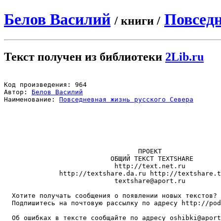
Белов Василий
Повседн
/ книги /
Текст получен из библиотеки
2Lib.ru
Код произведения: 964 

Автор: 
Белов Василий
Наименование: 
Повседневная жизнь русского Севера
                                  ПРОЕКТ

                           ОБЩИЙ ТЕКСТ TEXTSHARE

                            http://text.net.ru

              http://textshare.da.ru http://textshare.t
textshare@aport.ru
  Хотите получать сообщения о появлении новых текстов?

  Подпишитесь на почтовую рассылку по адресу http://pod
  Об ошибках в тексте сообщайте по адресу 
oshibki@aport