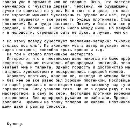
ти, стремился быть не хуже, а лучше, чем он есть.
  - ---------------------------------------
* По этому поводу существует пословица-загадка: "Сколько гостей,
столько постель". Из экономии места автор опускает описания типов углов,
видов построек, способов крыть кровлю и т.д.
  На том и стояло плотницкое мастерство.
  Интересно, что в плотницком деле никогда не было профессиональных
секретов, знание считалось общенародным: постигай, черпай, насколько
хватает ума и таланта. Однако гордость и достоинство мастера всегда
питались художеством и подкреплялись народной молвой.
  Хорошему плотнику, конечно же, никогда не мешала богатырская сила. Но
и без нее он все равно был хорошим плотником. Пословица "Сила есть - ума
не надо" родилась в плотницком мире в насмешку над тупоумием и
горячностью. Силу уважали тоже. Но не в одном ряду с талантом и
мастерством, а саму по себе. Настоящие плотники экономили силу. Были
неторопливы. Без однорядок-рукавиц не работали. Бревна катали, а не
волочили. Времени на точку топоров не жалели. Плотников кормили мясными
щами даже в разгар сенокоса.



  Кузнецы

  Поздней зимой, когда с одного боку уже пригревает, а с другого
холодит пуще прежнего, когда насты по утрам иногда поднимают целую лошадь
с гружеными дровнями, когда еще безмолвны ослепляющие солнечным блеском
поля и все вокруг как бы дремлет в студеной и долгой дреме, - в такую вот
пору однажды вдруг ошарашит тебя неожиданный, чистый и какой-то по-юному
не унывающий стукоток.
  Кузница стояла чуть ли не около каждой большой деревни. На околице,
вблизи ручья или оврага, не желая смешиваться с погребами и банями,
виднелся средних размеров сарай с тесовою черной крышей, с кирпичной, а
иногда и тесовой трубой. Рядом торчали четыре вкопанных в землю столба,
соединенные боковыми перекладинами и круглыми засовами сзади и спереди.
Это сооружение называлось станками для ковки коней. Лошадку заводили в эти
станки и всовывали в проушины задних столбов круглый засов. Конь
оказывался в клетке, он не мог даже лягать-
ся. Неопытные только мелко дрожали, старые даже дремали. Конские ноги
поочередно привязывались мягким сыромятным ремнем к специальному выступу,
копытом наружу. Копыто очищали от грязи, обрубали неровную источившуюся
кромку. Потом острой полукруглой стамеской состругивали белую лишнюю
мякоть. Только после этого начинали ковать.
  Лошадь вздрагивала всем телом, когда кузнец прикладывал к копыту
подобранную по размеру, раскаленную (конечно, не докрасна!) подкову. По
кромке с наружной стороны осторожно, чтобы не задеть живую плоть,
вбивались четырехгранные подковные гвозди. Они загибались и утапливались в
подковных бороздках. Под конец мастер тщательно зачищал копыто рашпилем.
Вытаскивался передний засов-поперечина, и мальчишка, заранее забравшийся
на спину лошади, торжествуя, выезжал на простор. (Вспомним опять же
пушкинское: "Зима!.. Крестьянин, торжествуя..." Уж если взрослый
торжествовал, то мальчишке сам бог велел!) Навсегда запоминается этот
веселый звон ручника о наковальню, которым кузнец словно бы забавляется
между тяжелыми мягкими ударами молотобойца. Эти долгие, непрекращающиеся
вздохи кожаных мехов. Вот румяная, на глазах меняющаяся подкова летит в
колоду с водой и там шипит, а в ослепительно-золотом центре горна, где
дуют три воздушные струи, от которых разлетаются мелкие угольки, а крупные
шевелятся, там уже греется добела новая, и кузнец длинной железной
лопаточкой подправляет угли.
  Земляной пол в кузнице оттаял и пахнет весенним севом. Воробьи,
живущие под крышей, до того рады и до того замарались, что сами на себя
непохожи. С большой дороги то и дело заходят люди. Всяк привернет.
  Варфоломей Самсонов из деревни Пичихи Кадниковского уезда был
двухметровым сутулым мужиком с каштановой бородой и добрым, густым,
замешенным на хрипотце басом. Помимо хозяйства, он содержал кузницу, в
свободное от полевых работ
время шумели мехи. Вообще, чтобы стать кузнецом в древние времена, надо
было, самое главное, купить наковальню и мехи. Остальное можно было
приобрести постепенно или сделать самому: срубить кузницу, установить
толстущий, в два обхвата, чурбан для наковальни, выложить стены кирпичного
горна. У другого кузнеца заимствовали на время инструмент, чтобы сделать
свой.
  Вахруша - как звали его за глаза и не при родне - частью сковал себе
сам, частью купил клещи, ручники, кувалду, зубилья, бродки. Он за малую
плату ковал лошадей, делал ухваты, светцы, кочерги, дверные пробои,
гвозди. А главное - "обувал" колеса к телегам. Шину разогревали и надевали
на колесо. Остывая, она стягивала деревянные дуги на спицах, затем ее
закрепляли заклепками.
  Кузнец так рассказывал сам про себя:
  - Ох, чудак, рыбы попало в верши, волоку с озера, корзина спереди да
корзина сзади, каждая пуда по два. Солнышко село, а мне еще в кузницу
надо. Иду да и думаю: "Больно тихо я иду-то. Дай-ко я побегу".
  И побежал Варфоломей по лесу. С двумя двухпудовыми корзинами на плече.
  Варфоломей умер, кузница опустела. Иногда ее навещал кузнец из
соседнего колхоза "Нива" по фамилии Пушкин. Такой превосходный был кузнец!
Кроме шутливого нрава, имел уже нарезную доску и метчики, делал самые
сложные слесарные операции. Другой кузнец - тоже вологодский - сам сковал
протезы для брата-фронтовика, потерявшего на войне обе ноги...
  Сельская кузница, как и водяная или ветряная мельница, всегда была
окружена таинственной дымкой: труд, быт и поэтическое творчество
составляли когда-то единый сплав народной жизни. В этом смысле современная
сельская мастерская еще хранит дух деревенской кузницы.
  Вообще внедрение в сельскую жизнь техники проявляется порою самым
неожиданным образом. Повсюду находятся мудрецы, умеющие приспосо-
бить резиновые колеса от сломанного либо разобранного прицепа к
молоковозной или навозной телеге. Рыбаки-любители для рыбалки "с лучом"
вместо смолья и железной "козы" превосходно пользуются аккумулятором.
Паяльная лампа используется не столько для паяния, сколько для разогрева
машин, с ее же помощью палят свиней на окорок. Для вывешивания
ремонтируемых домов давно приспособлены гидравлические домкраты. Такие
примеры бесчисленны.



  Копатели колодцев

  Слух прошел: идут откуда-то мужики, копающие колодцы. Вот-вот явятся.
"Да где? - первыми всполошились женщины. - В какой деревне?"
Никто не знает.
  Но дыму без огня не бывает, слух прошел, значит, придут. В домах
запоговаривали о том, что надо бы выкопать новый общий колодец.
  "Надо-то надо, да где вот они?"
"Идут".
  Идут. Время тоже идет.
  "Не пришли?" - спрашивают через месяц у проезжающих из соседних
деревень.
  "Нет пока, - отвечают соседи. - Рядом уж".
  Рядом так рядом. Время терпит. Прошел еще месяц.
  "Не показывались?"
"Должны с часу на час".
  ... Ждали на вешное, а и сенокос минул. "Ладно, сидим и с таком", -
говорит тот конец, который ближе к реке. "Нет, не сидим!" - протестуют
другие.
  Наконец как-то рано утром, уже после Покрова, объявились трое
копателей. Невелик у них скарб: две лопаты, три топора, пила да толстый
канатужище, чтобы спускаться на многосаженную глубину.
  Из-за долгого ожидания жители не стали долго рядиться. Сговорились
сразу. Мастера взяли задаток.
  Один, видимо старшой, часа полтора ходил по улице, искал жилу.
Остановился около камня и твердо сказал: "Тут". В тот же день начали
копать, опустив для начала, небольшой, в пять рядов, колодезный сруб.
  Дело пошло. Двое вверху наращивают сруб, один внизу, подкапываясь,
опускает его. Поставили ворот, чтобы вытаскивать на канате бадью с землей.
Когда глубина перешла на третью сажень, старики начали спрашивать:
  - Что, далеко ли вода?
  - Будет, будет вода. Скоро уж.
  - Что?
  - Вот, вот. Уже мокро.
  На второй день уже и голос из колодца еле слыхать. Спрашивают:
  - Ну как? Есть вода?
  - Рядышком...
  Весь день копали. Утром, до солнышка, кто-то пришел проведать.
Мужиков не было ни на земле, ни под ней. Ушли, даже рукавицы-однорядки
остались. Они сиротливо лежали на общественной, перевернутой кверху дном
бадье.
  Кто-то пнул по бадье, она брякнула и откатилась в сторонку...
  Выяснилось, что проходили спецы по канавам, а вовсе не по колодцам.
  После таких копателей общество с большим недоверием относится уже и к
настоящим мастеровым, которые, недолго думая, ступают дальше, в следующую
деревню. Приходится бежать за ними до околицы, уговаривать...
  И вот седенький старичок, негласный руководитель артели копателей,
брякает ногтем по табакерке, покашливает, поглядывает. Утром, до солнышка,
ходит по закоулкам, глядит, где пала роса, где и как толкается мошка, где
какая выросла травка. Прикидывает, покашливает. Не торопится. Это про
таких стариков говорят, что они на три сажени в землю видят. Колодцы,
выкопанные под их руководством, служат людям не десятилетия, а века.




  Пастухи

  Иван Александрович (фамилия неизвестна) рядился в деревне Лобанихе на
лето в пастухи. Пришел за двадцать верст со своей родины. Не велик ряд! По
пуду ржи с каждой коровы, дополнительно по пирогу да по яйцу. Само собою,
ежедневно