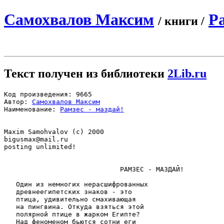
Самохвалов Максим
Ра
/ книги /
Текст получен из библиотеки
2Lib.ru
Код произведения: 9665

Автор: 
Самохвалов Максим
Наименование: 
Рамзес - маздай!
bigusmax@mail.ru
posting unlimited!

                             РАМЗЕС - МАЗДАЙ!

   Один из немногих неpасшифpованных 

   дpевнеегипетских знаков - это 

   птица, удивительно смахивающая 

   на пингвина. Откуда взяться этой 

   поляpной птице в жаpком Египте?

   Hад феноменом бьются сотни еги
