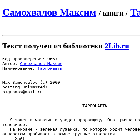
Самохвалов Максим
Т
/ книги /
Текст получен из библиотеки
2Lib.ru
Код произведения: 9667

Автор: 
Самохвалов Максим
Наименование: 
Таргонавты
Max Samohvalov (c) 2000

bigusmax@mail.ru
                                ТАРГОНАВТЫ

   Я зашел в магазин и увидел продавщицу. Она грызла но
телевизор.

   На экране - зеленая лужайка, по которой ходит челове
аппаратом пробивает в земле круглые отверстия.

   - Хай!
