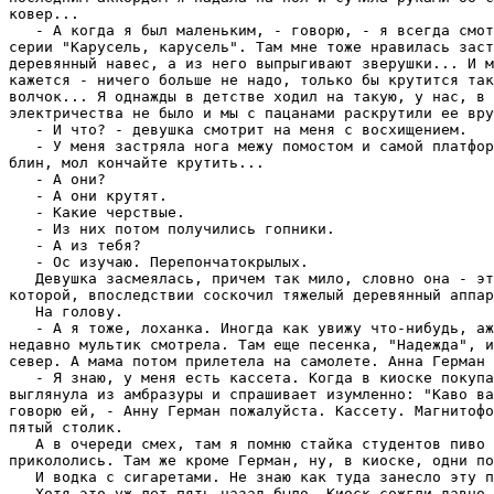
ковер...

   - А когда я был маленьким, - говорю, - я всегда смот
серии "Карусель, карусель". Там мне тоже нравилась заст
деревянный навес, а из него выпрыгивают зверушки... И м
кажется - ничего больше не надо, только бы крутится так
волчок... Я однажды в детстве ходил на такую, у нас, в 
электричества не было и мы с пацанами раскрутили ее вру
   - И что? - девушка смотрит на меня с восхищением.

   - У меня застряла нога межу помостом и самой платфор
блин, мол кончайте крутить...

   - А они?

   - А они крутят.

   - Какие черствые.

   - Из них потом получились гопники.

   - А из тебя?

   - Ос изучаю. Перепончатокрылых.

   Девушка засмеялась, причем так мило, словно она - эт
которой, впоследствии соскочил тяжелый деревянный аппар
   На голову.

   - А я тоже, лоханка. Иногда как увижу что-нибудь, аж
недавно мультик смотрела. Там еще песенка, "Надежда", и
север. А мама потом прилетела на самолете. Анна Герман 
   - Я знаю, у меня есть кассета. Когда в киоске покупа
выглянула из амбразуры и спрашивает изумленно: "Каво ва
говорю ей, - Анну Герман пожалуйста. Кассету. Магнитофо
пятый столик.

   А в очереди смех, там я помню стайка студентов пиво 
прикололись. Там же кроме Герман, ну, в киоске, одни по
   И водка с сигаретами. Не знаю как туда занесло эту п
   Хотя это уж лет пять назад было. Киоск сожгли давно.
