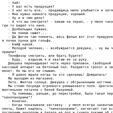
   - Хай!

   - У вас есть продукция?

   - У нас есть все, - продавщица мило улыбается и затя
   - Мне нужно немного продукции, хорошей.

   - Ну и в чем дело?

   - А что вы смотрите? - киваю на экран, - у меня тако
где-то видел это кино.

   - Долбильщик лужаек.

   - Не помню сюжет...

   - Да фигли там помнить, весь фильм вот этот придурок
в почве лунки для гольфа.

   - Кайф какой.

   - Молодой человек, - возбуждается девушка, - ну вы ч
пришли?

   Телефизор смотреть, или брать будете?

   - Буду, - вздыхаю я и хватаю ее за руку.

   Девушка перекидывает ноги через прилавок. Свободной 
кассовый аппарат на бетонный пол. Раздается грохот и зв
монет. Но мы его не слышим.

   - Я давно ждала когда ты это сделаешь! Дождалась!

   Мы выходим из магазина.

   Лето. Желтое солнце. Девушка с обгрызенными ногтями.

   Мы стоим посреди огромного ромашкового поля. Цветочк
желтенькие пятачки с белой бахромой.

   - Ты помнишь, раньше, до перестройки, была такая пер
"кинопанорама"?

   - Конечно.

   - Когда показывали заставку - у меня всегда захватыв
ленты, бежит надпись - "кинопанорама", нагнетает так вс
последним аккордом я падала на пол и сучила руками об с