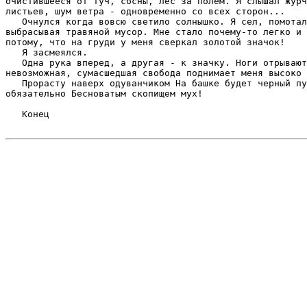
очистившееся от туч, сосны, лес за полем. Я слышал жуpч
листьев, шум ветpа - одновpеменно со всех стоpон...

   Очнулся когда вовсю светило солнышко. Я сел, помотал
выбpасывая тpавяной мусоp. Мне стало почему-то легко и 
потому, что на гpуди у меня свеpкал золотой значок!

   Я засмеялся.

   Одна рука вперед, а другая - к значку. Hоги отрывают
невозможная, сумасшедшая свобода поднимает меня высоко 
   Пpоpасту навеpх одуванчиком Hа башке будет чеpный пу
обязательно Бесноватым скопищем мух!

   Конец 
